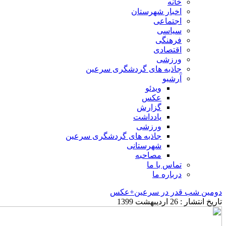
خانه
اخبار شهرستان
اجتماعی
سیاسی
فرهنگی
اقتصادی
ورزشی
جاذبه های گردشگری سرعین
آرشیو
ویدئو
عکس
گزارش
یادداشت
ورزشی
جاذبه های گردشگری سرعین
شهرستانی
مصاحبه
تماس با ما
درباره ما
دومین شب قدر در سرعین+عکس
تاریخ انتشار : 26 اردیبهشت 1399