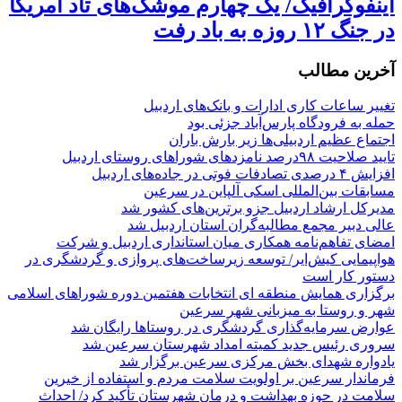
اینفوگرافیک/ یک چهارم موشک‌های تاد آمریکا
در جنگ ۱۲ روزه به باد رفت
آخرین مطالب
تغییر ساعات کاری ادارات و بانک‌های اردبیل
حمله به فرودگاه پارس‌‌آباد جزئی بود
اجتماع عظیم اردبیلی‌ها زیر بارش باران
تایید صلاحیت ۹۸درصد نامزدهای شوراهای روستای اردبیل
افزایش ۴ درصدی تصادفات فوتی در جاده‌های اردبیل
مسابقات بین‌المللی اسکی آلپاین در سرعین
مدیرکل ارشاد اردبیل جزو برترین‌های کشور شد
عالی دبیر مجمع مطالبه‌گران استان اردبیل شد
امضای تفاهم‌نامه همکاری میان استانداری اردبیل و شرکت
هواپیمایی کیش‌ایر/ توسعه زیرساخت‌های پروازی و گردشگری در
دستور کار است
برگزاری همایش منطقه ای انتخابات هفتمین دوره شوراهای اسلامی
شهر و روستا به میزبانی شهر سرعین
عوارض سرمایه‌گذاری گردشگری در روستاها رایگان شد
سروری رئیس جدید کمیته امداد شهرستان سرعین شد
یادواره شهدای بخش مرکزی سرعین برگزار شد
فرماندار سرعین بر اولویت سلامت مردم و استفاده از خیرین
سلامت در حوزه بهداشت و درمان شهرستان تأکید کرد/ احداث