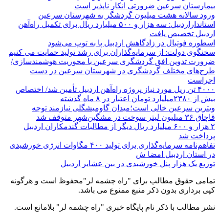
بیمارستان سرعین ضرورتی انکار ناپذیر است
ورود سالانه هشت میلیون گردشگر به شهرستان سرعین
استانداراردبیل: سه هزار و ۵۰۰ میلیارد ریال برای تکمیل راه‌آهن
اردبیل تخصیص یافت
اسطوره فوتبال در زادگاهش اردبیل پا به توپ می‌شود
سخنگوی دولت: از سرمایه‌گذاران برای رشد تولید حمایت می کنیم
ضرورت تدوین افق گردشگری سرعین با محوریت هوشمندسازی/
طرح‌های مختلف گردشگری در شهرستان سرعین در دست
اجراست
۴۰۰۰ تن ریل مورد نیاز پروژه راه‌آهن اردبیل تأمین شد/ اختصاص
بیش از ۲۳۸۰میلیارد تومان اعتبار در ۸ ماه گذشته
ویترین سرعین خالی است؛میدان گاومیشگلی نیازمند توجه
قاچاق ۳۶ میلیون لیتر سوخت در مشگین‌شهر متوقف شد
۲ هزار و ۶۰۰‌ میلیارد ریال دیگر از مطالبات گندمکاران اردبیل
پرداخت شد
تفاهم‌نامه سرمایه‌گذاری برای تولید ۴۰۰ مگاوات انرژی خورشیدی
در استان اردبیل امضا ش
توزیع یک هزار پنل خورشیدی در بین عشایر اردبیل
تمامی حقوق مطالب برای "راه چشمه لر"محفوظ است و هرگونه
کپی برداری بدون ذکر منبع ممنوع می باشد.
نشر مطالب با ذکر نام پایگاه خبری "راه چشمه لر" بلامانع است.