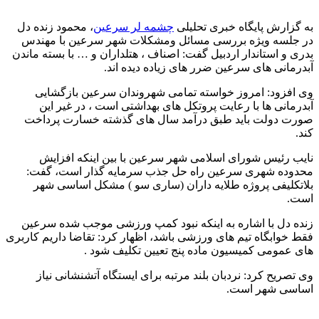
به گزارش
پایگاه خبری تحلیلی
چشمه لر سرعین
،
محمود زنده دل
در جلسه ویژه بررسی مسائل ومشکلات شهر سرعین با مهندس
بدری و استاندار اردبیل گفت: اصناف ، هتلداران و … با بسته ماندن
آبدرمانی های سرعین ضرر های زیاده دیده اند.‌
وی افزود: امروز خواسته تمامی شهروندان سرعین بازگشایی
آبدرمانی ها با رعایت پروتکل های بهداشتی است ، در غیر این
صورت دولت باید طبق درآمد سال های گذشته خسارت پرداخت
کند.
نایب رئیس شورای اسلامی شهر سرعین با بین اینکه افزایش
محدوده شهری سرعین راه حل جذب سرمایه گذار است، گفت:
بلاتکلیفی پروژه طلایه داران (ساری سو ) مشکل اساسی شهر
است.
زنده دل با اشاره به اینکه نبود کمپ ورزشی موجب شده سرعین
فقط خوابگاه تیم های ورزشی باشد، اظهار کرد: تقاضا داریم کاربری
های عمومی کمیسیون ماده پنج تعیین تکلیف شود .
وی تصریح کرد: نردبان بلند مرتبه برای ایستگاه آتشنشانی نیاز
اساسی شهر است.