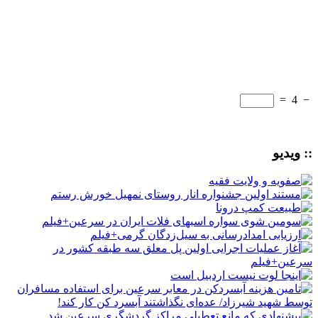
=
4
−
:: ویدیو