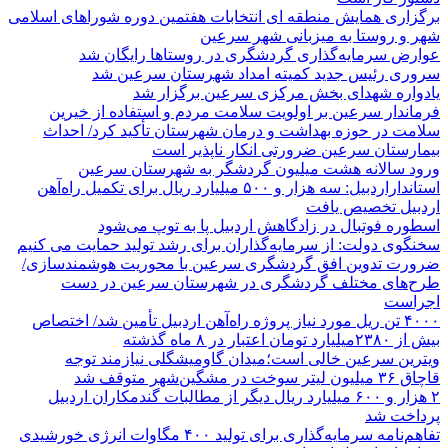
برگزاری همایش منطقه ای انتخابات هفتمین دوره شوراهای اسلامی
شهر و روستا به میزبانی شهر سرعین
عوارض سرمایه‌گذاری گردشگری در روستاها رایگان شد
سروری رئیس جدید کمیته امداد شهرستان سرعین شد
یادواره شهدای بخش مرکزی سرعین برگزار شد
فرماندار سرعین بر اولویت سلامت مردم و استفاده از خیرین
سلامت در حوزه بهداشت و درمان شهرستان تأکید کرد/ احداث
بیمارستان سرعین ضرورتی انکار ناپذیر است
ورود سالانه هشت میلیون گردشگر به شهرستان سرعین
استانداراردبیل: سه هزار و ۵۰۰ میلیارد ریال برای تکمیل راه‌آهن
اردبیل تخصیص یافت
اسطوره فوتبال در زادگاهش اردبیل پا به توپ می‌شود
سخنگوی دولت: از سرمایه‌گذاران برای رشد تولید حمایت می کنیم
ضرورت تدوین افق گردشگری سرعین با محوریت هوشمندسازی/
طرح‌های مختلف گردشگری در شهرستان سرعین در دست
اجراست
۴۰۰۰ تن ریل مورد نیاز پروژه راه‌آهن اردبیل تأمین شد/ اختصاص
بیش از ۲۳۸۰میلیارد تومان اعتبار در ۸ ماه گذشته
ویترین سرعین خالی است؛میدان گاومیشگلی نیازمند توجه
قاچاق ۳۶ میلیون لیتر سوخت در مشگین‌شهر متوقف شد
۲ هزار و ۶۰۰‌ میلیارد ریال دیگر از مطالبات گندمکاران اردبیل
پرداخت شد
تفاهم‌نامه سرمایه‌گذاری برای تولید ۴۰۰ مگاوات انرژی خورشیدی