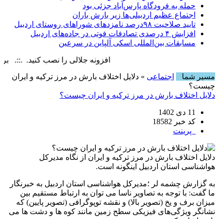
حمله به فرودگاه پارس‌‌آباد جزئی بود
اجتماع عظیم اردبیلی‌ها زیر بارش باران
تایید صلاحیت ۹۸درصد نامزدهای شوراهای روستای اردبیل
افزایش ۴ درصدی تصادفات فوتی در جاده‌های اردبیل
مسابقات بین‌المللی اسکی آلپاین در سرعین
افزونه جلالی را نصب کنید. .::. برابر با : y, 9 August , 2026
مسیر شما
اجتماعی
» دلایل اختلاف بارش در مرز ترکیه و ایران
چیست؟
دلایل اختلاف بارش در مرز ترکیه و ایران چیست؟
11 دی 1402
کد خبر 18582
پرینت
دلایل اختلاف بارش در مرز ترکیه و ایران از نگاه مدیرکل
هواشناسی استان اردبیل اینگونه است.
به گزارش چشمه لر ؛مدیرکل هواشناسی استان اردبیل به خبرنگار
ما گفت: با توجه به تصاویر ناسا می توان به ارتباط مستقیم بین
میزان برف و یخ (تصویر بالا) و نقشه توپوگرافی (تصویر پایین) که
نشانگر ویژگی‌های فیزیکی سطح زمین مانند کوه ها و دشت ها می