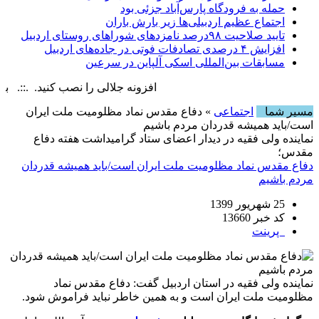
حمله به فرودگاه پارس‌‌آباد جزئی بود
اجتماع عظیم اردبیلی‌ها زیر بارش باران
تایید صلاحیت ۹۸درصد نامزدهای شوراهای روستای اردبیل
افزایش ۴ درصدی تصادفات فوتی در جاده‌های اردبیل
مسابقات بین‌المللی اسکی آلپاین در سرعین
افزونه جلالی را نصب کنید. .::. برابر با : y, 8 August , 2026
مسیر شما
اجتماعی
» دفاع مقدس نماد مظلومیت ملت ایران
است/باید همیشه قدردان مردم باشیم
نماینده ولی فقیه در دیدار اعضای ستاد گرامیداشت هفته دفاع
مقدس؛
دفاع مقدس نماد مظلومیت ملت ایران است/باید همیشه قدردان
مردم باشیم
25 شهریور 1399
کد خبر 13660
پرینت
نماینده ولی فقیه در استان اردبیل گفت: دفاع مقدس نماد
مظلومیت ملت ایران است و به همین خاطر نباید فراموش شود.