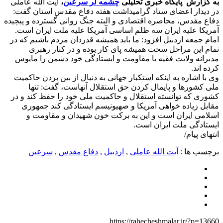
به گزارش پایگاه خبری تحلیلی
چشمه لر سرعین
،
آیت الله عاملی
در دیدار اعضای ستاد گرامیداشت هفته دفاع مقدس استان گفت:
دفاع مقدس، محاصره اقتصادی و البته جنگ روانی گسترده و پیچیده
آمریکا علیه ایران سه ظلم اساسی آمریکا علیه ملت ایران است.
امام جمعه اردبیل افزود: ما باید همیشه قدردان مردم باشیم که در
تمام این مراحل سخت همیشه پای کار بوده و در کنار رهبری
مدبرانه ولایت فقیه با مقاومت و ایستادگی خود دشمن را مایوس
کرده اند.
وی با اشاره به اینکه استکبار جهانی به دنبال از بین بردن حاکمیت
ملی کشور‌ها و پایمال کردن حق استقلال آنهاست، گفت: تنها
کشوری که توانسته استقلال و حاکمیت ملی خود را حفظ کند و در
مقابل زیاده خواهی آمریکا و صهیونیسم ایستادگی کند جمهوری
اسلامی ایران است و این به برکت خون شهیدان و مقاومت و
ایستادگی ملت ایران است.
انتهای پیام/
برچسب ها :
آیت الله عاملی
,
اردبیل
,
دفاع مقدس
,
سرعین
https://rahecheshmalar.ir/?p=13660