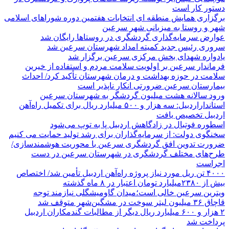
دستور کار است
برگزاری همایش منطقه ای انتخابات هفتمین دوره شوراهای اسلامی
شهر و روستا به میزبانی شهر سرعین
عوارض سرمایه‌گذاری گردشگری در روستاها رایگان شد
سروری رئیس جدید کمیته امداد شهرستان سرعین شد
یادواره شهدای بخش مرکزی سرعین برگزار شد
فرماندار سرعین بر اولویت سلامت مردم و استفاده از خیرین
سلامت در حوزه بهداشت و درمان شهرستان تأکید کرد/ احداث
بیمارستان سرعین ضرورتی انکار ناپذیر است
ورود سالانه هشت میلیون گردشگر به شهرستان سرعین
استانداراردبیل: سه هزار و ۵۰۰ میلیارد ریال برای تکمیل راه‌آهن
اردبیل تخصیص یافت
اسطوره فوتبال در زادگاهش اردبیل پا به توپ می‌شود
سخنگوی دولت: از سرمایه‌گذاران برای رشد تولید حمایت می کنیم
ضرورت تدوین افق گردشگری سرعین با محوریت هوشمندسازی/
طرح‌های مختلف گردشگری در شهرستان سرعین در دست
اجراست
۴۰۰۰ تن ریل مورد نیاز پروژه راه‌آهن اردبیل تأمین شد/ اختصاص
بیش از ۲۳۸۰میلیارد تومان اعتبار در ۸ ماه گذشته
ویترین سرعین خالی است؛میدان گاومیشگلی نیازمند توجه
قاچاق ۳۶ میلیون لیتر سوخت در مشگین‌شهر متوقف شد
۲ هزار و ۶۰۰‌ میلیارد ریال دیگر از مطالبات گندمکاران اردبیل
پرداخت شد