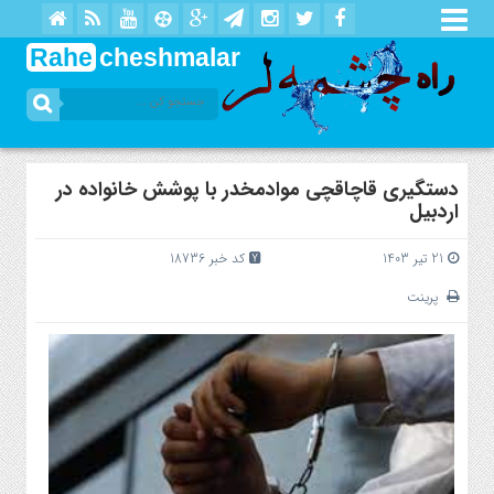
Rahe
cheshmalar
دستگیری قاچاقچی موادمخدر با پوشش خانواده در
اردبیل
21 تیر 1403
کد خبر 18736
پرینت