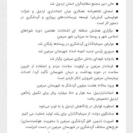
عالی دبیر مجمع مطالبه‌گران استان اردبیل شد
امضای تفاهم‌نامه همکاری میان استانداری اردبیل و شرکت
هواپیمایی کیش‌ایر/ توسعه زیرساخت‌های پروازی و گردشگری در
دستور کار است
برگزاری همایش منطقه ای انتخابات هفتمین دوره شوراهای
اسلامی شهر و روستا به میزبانی شهر سرعین
عوارض سرمایه‌گذاری گردشگری در روستاها رایگان شد
سروری رئیس جدید کمیته امداد شهرستان سرعین شد
یادواره شهدای بخش مرکزی سرعین برگزار شد
فرماندار سرعین بر اولویت سلامت مردم و استفاده از خیرین
سلامت در حوزه بهداشت و درمان شهرستان تأکید کرد/ احداث
بیمارستان سرعین ضرورتی انکار ناپذیر است
ورود سالانه هشت میلیون گردشگر به شهرستان سرعین
استانداراردبیل: سه هزار و ۵۰۰ میلیارد ریال برای تکمیل راه‌آهن
اردبیل تخصیص یافت
اسطوره فوتبال در زادگاهش اردبیل پا به توپ می‌شود
سخنگوی دولت: از سرمایه‌گذاران برای رشد تولید حمایت می کنیم
ضرورت تدوین افق گردشگری سرعین با محوریت هوشمندسازی/
طرح‌های مختلف گردشگری در شهرستان سرعین در دست اجراست