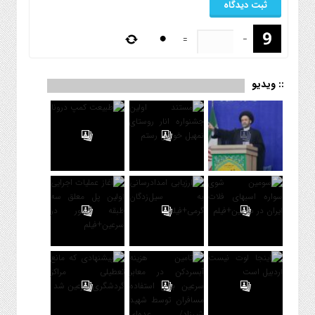
=
−
:: ویدیو