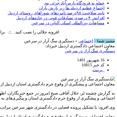
حمله به فرودگاه پارس‌‌آباد جزئی بود
اجتماع عظیم اردبیلی‌ها زیر بارش باران
تایید صلاحیت ۹۸درصد نامزدهای شوراهای روستای اردبیل
افزایش ۴ درصدی تصادفات فوتی در جاده‌های اردبیل
مسابقات بین‌المللی اسکی آلپاین در سرعین
افزونه جلالی را نصب کنید. .::. برابر با : riday, 7 August , 2026
مسیر شما
اجتماعی
» دستگیری سگ آزار در سرعین
معاون اجتماعی دادگستری اردبیل خبرداد:
دستگیری سگ آزار در سرعین
16 شهریور 1401
کد خبر 16815
پرینت
معاون اجتماعی و پیشگیری از وقوع جرم دادگستری استان اردبیل از ش
به گزارش چشمه لر، جلال آفاقی صبح امروز در جمع خبرنگاران، اظهار
اجتماعی و پیشگیری از وقوع جرم دادگستری استان و پیگیری‌های به 
وی افزود: با تشکیل پرونده قضایی در دادگستری شهر سرعین مراتب
معاون اجتماعی و پیشگیری از وقوع جرم دادگستری استان اردبیل تص