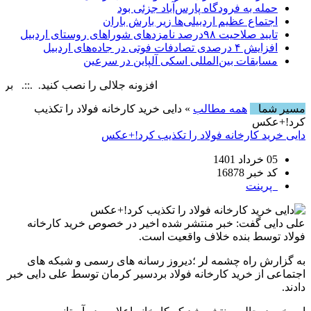
حمله به فرودگاه پارس‌‌آباد جزئی بود
اجتماع عظیم اردبیلی‌ها زیر بارش باران
تایید صلاحیت ۹۸درصد نامزدهای شوراهای روستای اردبیل
افزایش ۴ درصدی تصادفات فوتی در جاده‌های اردبیل
مسابقات بین‌المللی اسکی آلپاین در سرعین
افزونه جلالی را نصب کنید. .::. برابر با : y, 10 August , 2026
مسیر شما
همه مطالب
» دایی خرید کارخانه فولاد را تکذیب
کرد!+عکس
دایی خرید کارخانه فولاد را تکذیب کرد!+عکس
05 خرداد 1401
کد خبر 16878
پرینت
علی دایی گفت: خبر منتشر شده اخیر در خصوص خرید کارخانه
فولاد توسط بنده خلاف واقعیت است.
به گزارش راه چشمه لر ؛دیروز رسانه های رسمی و شبکه های
اجتماعی از خرید کارخانه فولاد بردسیر کرمان توسط علی دایی خبر
دادند.