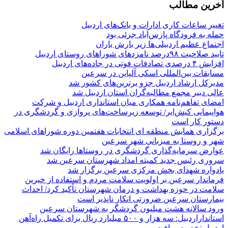
آخرین مطالب
تغییر ساعات کاری ادارات و بانک‌های اردبیل
حمله به فرودگاه پارس‌‌آباد جزئی بود
اجتماع عظیم اردبیلی‌ها زیر بارش باران
تایید صلاحیت ۹۸درصد نامزدهای شوراهای روستای اردبیل
افزایش ۴ درصدی تصادفات فوتی در جاده‌های اردبیل
مسابقات بین‌المللی اسکی آلپاین در سرعین
مدیرکل ارشاد اردبیل جزو برترین‌های کشور شد
عالی دبیر مجمع مطالبه‌گران استان اردبیل شد
امضای تفاهم‌نامه همکاری میان استانداری اردبیل و شرکت
هواپیمایی کیش‌ایر/ توسعه زیرساخت‌های پروازی و گردشگری در
دستور کار است
برگزاری همایش منطقه ای انتخابات هفتمین دوره شوراهای اسلامی
شهر و روستا به میزبانی شهر سرعین
عوارض سرمایه‌گذاری گردشگری در روستاها رایگان شد
سروری رئیس جدید کمیته امداد شهرستان سرعین شد
یادواره شهدای بخش مرکزی سرعین برگزار شد
فرماندار سرعین بر اولویت سلامت مردم و استفاده از خیرین
سلامت در حوزه بهداشت و درمان شهرستان تأکید کرد/ احداث
بیمارستان سرعین ضرورتی انکار ناپذیر است
ورود سالانه هشت میلیون گردشگر به شهرستان سرعین
استانداراردبیل: سه هزار و ۵۰۰ میلیارد ریال برای تکمیل راه‌آهن
اردبیل تخصیص یافت