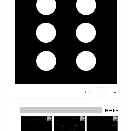
9
=
+
:: ویدیو