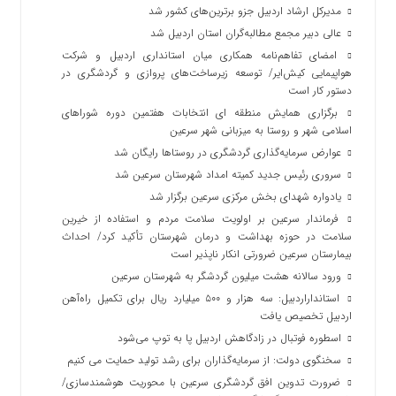
مدیرکل ارشاد اردبیل جزو برترین‌های کشور شد
عالی دبیر مجمع مطالبه‌گران استان اردبیل شد
امضای تفاهم‌نامه همکاری میان استانداری اردبیل و شرکت
هواپیمایی کیش‌ایر/ توسعه زیرساخت‌های پروازی و گردشگری در
دستور کار است
برگزاری همایش منطقه ای انتخابات هفتمین دوره شوراهای
اسلامی شهر و روستا به میزبانی شهر سرعین
عوارض سرمایه‌گذاری گردشگری در روستاها رایگان شد
سروری رئیس جدید کمیته امداد شهرستان سرعین شد
یادواره شهدای بخش مرکزی سرعین برگزار شد
فرماندار سرعین بر اولویت سلامت مردم و استفاده از خیرین
سلامت در حوزه بهداشت و درمان شهرستان تأکید کرد/ احداث
بیمارستان سرعین ضرورتی انکار ناپذیر است
ورود سالانه هشت میلیون گردشگر به شهرستان سرعین
استانداراردبیل: سه هزار و ۵۰۰ میلیارد ریال برای تکمیل راه‌آهن
اردبیل تخصیص یافت
اسطوره فوتبال در زادگاهش اردبیل پا به توپ می‌شود
سخنگوی دولت: از سرمایه‌گذاران برای رشد تولید حمایت می کنیم
ضرورت تدوین افق گردشگری سرعین با محوریت هوشمندسازی/