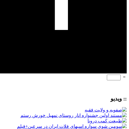
=
:: ویدیو