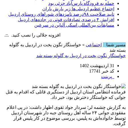
حمله به فرودگاه پارس‌‌آباد جزئی بود
اجتماع عظیم اردبیلی‌ها زیر بارش باران
تایید صلاحیت ۹۸درصد نامزدهای شوراهای روستای اردبیل
افزایش ۴ درصدی تصادفات فوتی در جاده‌های اردبیل
مسابقات بین‌المللی اسکی آلپاین در سرعین
افزونه جلالی را نصب کنید. .::. برابر با :  6 August , 2026
مسیر شما
اجتماعی
» خواستگار نگون بخت در اردبیل به گلوله
بسته شد
خواستگار نگون بخت در اردبیل به گلوله بسته شد
31 اردیبهشت 1402
کد خبر 17741
پرینت
فرمانده انتظامی استان اردبیل از دستگیری قاتلی که اقدام به قتل
جوانی که خواستگار دخترش بود، خبر داد.
به گزارش چشمه لر؛ سردار جواد تقوی اظهار داشت: در پی اعلام
مفقودی جوانی ۲۴ ساله اهل روستای جبه دار شهرستان اردبیل
توسط خانواده‌اش به پلیس، بررسی موضوع در کار پلیس قرار
گرفت.