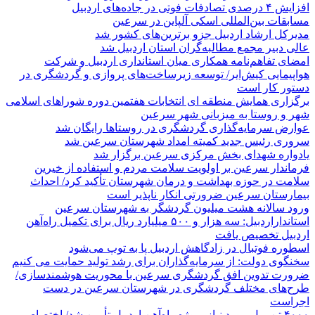
افزایش ۴ درصدی تصادفات فوتی در جاده‌های اردبیل
مسابقات بین‌المللی اسکی آلپاین در سرعین
مدیرکل ارشاد اردبیل جزو برترین‌های کشور شد
عالی دبیر مجمع مطالبه‌گران استان اردبیل شد
امضای تفاهم‌نامه همکاری میان استانداری اردبیل و شرکت
هواپیمایی کیش‌ایر/ توسعه زیرساخت‌های پروازی و گردشگری در
دستور کار است
برگزاری همایش منطقه ای انتخابات هفتمین دوره شوراهای اسلامی
شهر و روستا به میزبانی شهر سرعین
عوارض سرمایه‌گذاری گردشگری در روستاها رایگان شد
سروری رئیس جدید کمیته امداد شهرستان سرعین شد
یادواره شهدای بخش مرکزی سرعین برگزار شد
فرماندار سرعین بر اولویت سلامت مردم و استفاده از خیرین
سلامت در حوزه بهداشت و درمان شهرستان تأکید کرد/ احداث
بیمارستان سرعین ضرورتی انکار ناپذیر است
ورود سالانه هشت میلیون گردشگر به شهرستان سرعین
استانداراردبیل: سه هزار و ۵۰۰ میلیارد ریال برای تکمیل راه‌آهن
اردبیل تخصیص یافت
اسطوره فوتبال در زادگاهش اردبیل پا به توپ می‌شود
سخنگوی دولت: از سرمایه‌گذاران برای رشد تولید حمایت می کنیم
ضرورت تدوین افق گردشگری سرعین با محوریت هوشمندسازی/
طرح‌های مختلف گردشگری در شهرستان سرعین در دست
اجراست
۴۰۰۰ تن ریل مورد نیاز پروژه راه‌آهن اردبیل تأمین شد/ اختصاص