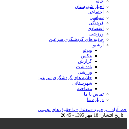
خانه
اخبار شهرستان
اجتماعی
سیاسی
فرهنگی
اقتصادی
ورزشی
جاذبه های گردشگری سرعین
آرشیو
ویدئو
عکس
گزارش
یادداشت
ورزشی
جاذبه های گردشگری سرعین
شهرستانی
مصاحبه
تماس با ما
درباره ما
خط آزاد – برخورد «معتدل» با حقوق های نجومی
تاریخ انتشار : 18 مهر 1395 - 20:45