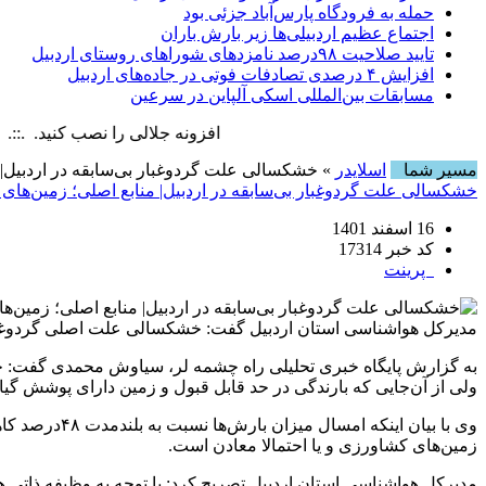
حمله به فرودگاه پارس‌‌آباد جزئی بود
اجتماع عظیم اردبیلی‌ها زیر بارش باران
تایید صلاحیت ۹۸درصد نامزدهای شوراهای روستای اردبیل
افزایش ۴ درصدی تصادفات فوتی در جاده‌های اردبیل
مسابقات بین‌المللی اسکی آلپاین در سرعین
افزونه جلالی را نصب کنید. .::. برابر با : y, 6 August , 2026
مسیر شما
اسلایدر
» خشکسالی علت گردوغبار بی‌سابقه در اردبیل| م
خشکسالی علت گردوغبار بی‌سابقه در اردبیل| منابع اصلی؛ زمین‌های ک
16 اسفند 1401
کد خبر 17314
پرینت
مدیرکل هواشناسی استان اردبیل گفت: خشکسالی علت اصلی گردوغبار 
ولی از آن‌جایی که بارندگی در حد قابل قبول و زمین دارای پوشش گیاه
وی با بیان ا
زمین‌های کشاورزی و یا احتمالا معادن است.
مدیرکل هواشناسی استان اردبیل تصریح کرد: با توجه به وظیفه ذاتی ه