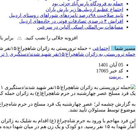
حمله به فرودگاه پارس‌‌آباد جزئی بود
اجتماع عظیم اردبیلی‌ها زیر بارش باران
تایید صلاحیت ۹۸درصد نامزدهای شوراهای روستای اردبیل
افزایش ۴ درصدی تصادفات فوتی در جاده‌های اردبیل
مسابقات بین‌المللی اسکی آلپاین در سرعین
افزونه جلالی را نصب کنید. .::. برابر با : Friday, 7 August , 2026
مسیر شما
اجتماعی
» حمله تروریستی به زائران شاهچراغ/۱۵نفر شهید شدند/دستگیری ۱ تروریست
حمله تروریستی به زائران شاهچراغ/۱۵نفر شهید شدند/دستگیری ۱ تروریست
05 آبان 1401
کد خبر 17065
پرینت
یک فرد مسلح عصر چهارشنبه در حرم شاهچراغ(ع) به زائران حمله کرد که در پی آن ۱۵ نفر به شهادت رسیده و ۱۹ نفر هم زخمی شدند، در میان شه
موضوع توسط مسئولان تأیید نشد.
آمار شهدا به ۱۵ نفر رسید. دو کودک و یک زن هم در میان شهدا دیده می‌شود.