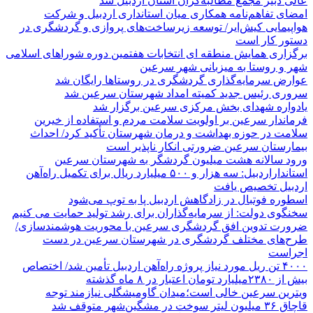
عالی دبیر مجمع مطالبه‌گران استان اردبیل شد
امضای تفاهم‌نامه همکاری میان استانداری اردبیل و شرکت
هواپیمایی کیش‌ایر/ توسعه زیرساخت‌های پروازی و گردشگری در
دستور کار است
برگزاری همایش منطقه ای انتخابات هفتمین دوره شوراهای اسلامی
شهر و روستا به میزبانی شهر سرعین
عوارض سرمایه‌گذاری گردشگری در روستاها رایگان شد
سروری رئیس جدید کمیته امداد شهرستان سرعین شد
یادواره شهدای بخش مرکزی سرعین برگزار شد
فرماندار سرعین بر اولویت سلامت مردم و استفاده از خیرین
سلامت در حوزه بهداشت و درمان شهرستان تأکید کرد/ احداث
بیمارستان سرعین ضرورتی انکار ناپذیر است
ورود سالانه هشت میلیون گردشگر به شهرستان سرعین
استانداراردبیل: سه هزار و ۵۰۰ میلیارد ریال برای تکمیل راه‌آهن
اردبیل تخصیص یافت
اسطوره فوتبال در زادگاهش اردبیل پا به توپ می‌شود
سخنگوی دولت: از سرمایه‌گذاران برای رشد تولید حمایت می کنیم
ضرورت تدوین افق گردشگری سرعین با محوریت هوشمندسازی/
طرح‌های مختلف گردشگری در شهرستان سرعین در دست
اجراست
۴۰۰۰ تن ریل مورد نیاز پروژه راه‌آهن اردبیل تأمین شد/ اختصاص
بیش از ۲۳۸۰میلیارد تومان اعتبار در ۸ ماه گذشته
ویترین سرعین خالی است؛میدان گاومیشگلی نیازمند توجه
قاچاق ۳۶ میلیون لیتر سوخت در مشگین‌شهر متوقف شد