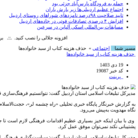
حمله به فرودگاه پارس‌‌آباد جزئی بود
اجتماع عظیم اردبیلی‌ها زیر بارش باران
تایید صلاحیت ۹۸درصد نامزدهای شوراهای روستای اردبیل
افزایش ۴ درصدی تصادفات فوتی در جاده‌های اردبیل
مسابقات بین‌المللی اسکی آلپاین در سرعین
افزونه جلالی را نصب کنید. .::. برابر با : day, 7 August , 2026
مسیر شما
اجتماعی
» حذف هزینه کتاب از سبد خانواده‌ها
حذف هزینه کتاب از سبد خانواده‌ها
19 دی 1403
کد خبر 19087
پرینت
مدیرکل تبلیغات اسلامی استان اردبیل گفت: نتوانستیم فرهنگ‌سازی قو
به گزارش خبرنگار پایگاه خبری تحلیلی «راه چشمه لر»، حجت‌الاسل
نگاه مهدویت به‌پیش می‌رود.
وی با بیان اینکه خیز بسیاری عظیم اقدامات فرهنگی لازم است تا 
پشتیبانی نکند نمی‌توان موفق عمل کرد.
مدیرکل تبلیغات اسلامی استان اردبیل گفت: سیاست‌گذاری فرهنگی اول