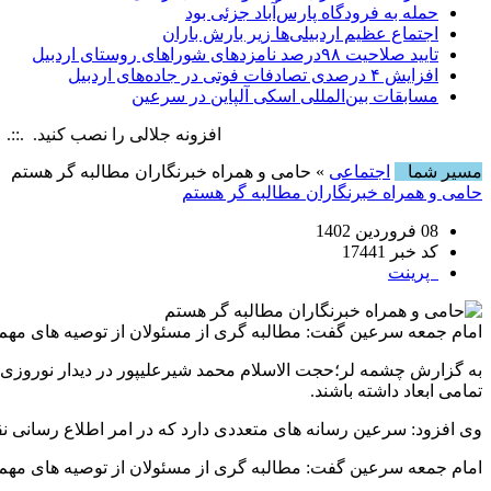
حمله به فرودگاه پارس‌‌آباد جزئی بود
اجتماع عظیم اردبیلی‌ها زیر بارش باران
تایید صلاحیت ۹۸درصد نامزدهای شوراهای روستای اردبیل
افزایش ۴ درصدی تصادفات فوتی در جاده‌های اردبیل
مسابقات بین‌المللی اسکی آلپاین در سرعین
افزونه جلالی را نصب کنید. .::. برابر با : y, 6 August , 2026
مسیر شما
اجتماعی
» حامی و همراه خبرنگاران مطالبه گر هستم
حامی و همراه خبرنگاران مطالبه گر هستم
08 فروردین 1402
کد خبر 17441
پرینت
امام جمعه سرعین گفت: مطالبه گری از مسئولان از توصیه های مهم رهب
به گزارش چشمه لر؛حجت الاسلام محمد شیرعلیپور در دیدار نوروزی 
تمامی ابعاد داشته باشند.
وی افزود: سرعین رسانه های متعددی دارد که در امر اطلاع رسانی نقش مو
امام جمعه سرعین گفت: مطالبه گری از مسئولان از توصیه های مهم رهب