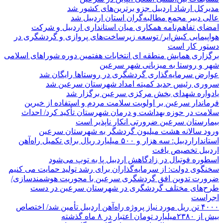
مدیرکل ارشاد اردبیل جزو برترین‌های کشور شد
عالی دبیر مجمع مطالبه‌گران استان اردبیل شد
امضای تفاهم‌نامه همکاری میان استانداری اردبیل و شرکت
هواپیمایی کیش‌ایر/ توسعه زیرساخت‌های پروازی و گردشگری در
دستور کار است
برگزاری همایش منطقه ای انتخابات هفتمین دوره شوراهای اسلامی
شهر و روستا به میزبانی شهر سرعین
عوارض سرمایه‌گذاری گردشگری در روستاها رایگان شد
سروری رئیس جدید کمیته امداد شهرستان سرعین شد
یادواره شهدای بخش مرکزی سرعین برگزار شد
فرماندار سرعین بر اولویت سلامت مردم و استفاده از خیرین
سلامت در حوزه بهداشت و درمان شهرستان تأکید کرد/ احداث
بیمارستان سرعین ضرورتی انکار ناپذیر است
ورود سالانه هشت میلیون گردشگر به شهرستان سرعین
استانداراردبیل: سه هزار و ۵۰۰ میلیارد ریال برای تکمیل راه‌آهن
اردبیل تخصیص یافت
اسطوره فوتبال در زادگاهش اردبیل پا به توپ می‌شود
سخنگوی دولت: از سرمایه‌گذاران برای رشد تولید حمایت می کنیم
ضرورت تدوین افق گردشگری سرعین با محوریت هوشمندسازی/
طرح‌های مختلف گردشگری در شهرستان سرعین در دست
اجراست
۴۰۰۰ تن ریل مورد نیاز پروژه راه‌آهن اردبیل تأمین شد/ اختصاص
بیش از ۲۳۸۰میلیارد تومان اعتبار در ۸ ماه گذشته