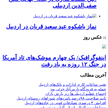
صفی‌الدین اردبیلی
نماز باشکوه عید سعید قربان در اردبیل
:: عکس روز
اینفوگرافیک/ یک چهارم موشک‌های تاد آمریکا
در جنگ ۱۲ روزه به باد رفت
آخرین مطالب
تغییر ساعات کاری ادارات و بانک‌های اردبیل
حمله به فرودگاه پارس‌‌آباد جزئی بود
اجتماع عظیم اردبیلی‌ها زیر بارش باران
تایید صلاحیت ۹۸درصد نامزدهای شوراهای روستای اردبیل
افزایش ۴ درصدی تصادفات فوتی در جاده‌های اردبیل
مسابقات بین‌المللی اسکی آلپاین در سرعین