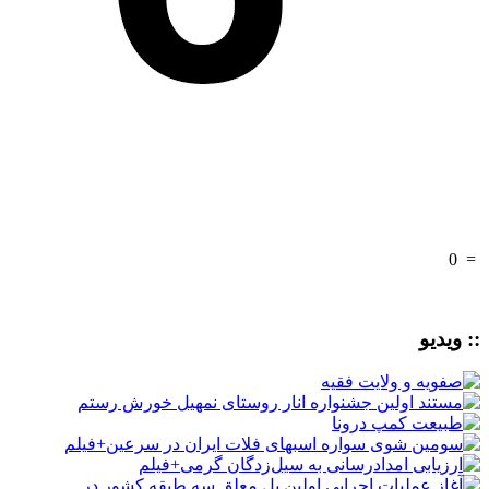
0
=
:: ویدیو