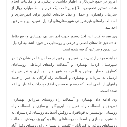
امروز در جمع خبرنگاران اظهار داشت: با پیگیری‌ها و مکاتبات انجام
شده، دستور تخصیص، ابلاغ و پرداخت یک هزار و ۵۰۰ میلیارد ریال از
سازمان راهداری و حمل و نقل جاده‌ای کشور برای ایمن‌سازی و
آسفالت راه‌های غیرشریانی شهرستان‌های اردبیل، نمین، نیر و سرعین
اخذ شد.
وی تصریح کرد: این اخذ دستور جهت ایمن‌سازی، بهسازی و رفع نقاط
حادثه‌خیز جاده‌های اصلی و فرعی و روستایی در حوزه انتخابیه اردبیل،
نیر، نمین و سرعین گرفته شده است.
نماینده مردم اردبیل، نیر، نمین و سرعین در مجلس خاطرنشان کرد: در
شهرستان اردبیل بهسازی و آسفالت راه‌های ارتباطی روستاهای
کفتارق، حصار، نوشهر و آلوچه به شهر هیر، بهسازی و تعریض راه
اردبیل به سردابه و بهسازی و آسفالت راه گرگان به هیر از جمله
راه‎های ارتباطی است که دستور تخصیص، ابلاغ و پرداخت اعتبار آن اخذ
شده است.
وی ادامه داد: بهسازی و آسفالت راه روستای میرزانق، بهسازی،
تعریض و آسفالت راه نمین به آبی‌بیگلو، بهسازی و آسفالت راه
روستایی توئیسمز به قوناقیران، روکش آسفالت روستای قره‌شیران به
خانشیر، بهسازی و آسفالت روستاهای آینالو و کهریز، روکش آسفالت
روستاهای ویرثق به کمال‎آباد – کلهسر و بهسازی راه روستای وکیل آباد