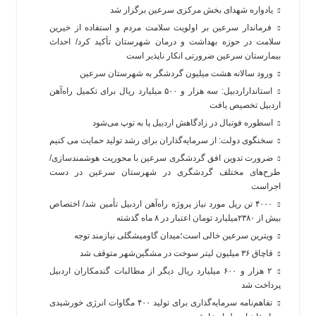
یادواره شهدای بخش مرکزی سرعین برگزار شد
فرماندار سرعین بر اولویت سلامت مردم و استفاده از خیرین
سلامت در حوزه بهداشت و درمان شهرستان تأکید کرد/ احداث
بیمارستان سرعین ضرورتی انکار ناپذیر است
ورود سالانه هشت میلیون گردشگر به شهرستان سرعین
استانداراردبیل: سه هزار و ۵۰۰ میلیارد ریال برای تکمیل راه‌آهن
اردبیل تخصیص یافت
اسطوره فوتبال در زادگاهش اردبیل پا به توپ می‌شود
سخنگوی دولت: از سرمایه‌گذاران برای رشد تولید حمایت می کنیم
ضرورت تدوین افق گردشگری سرعین با محوریت هوشمندسازی/
طرح‌های مختلف گردشگری در شهرستان سرعین در دست
اجراست
۴۰۰۰ تن ریل مورد نیاز پروژه راه‌آهن اردبیل تأمین شد/ اختصاص
بیش از ۲۳۸۰میلیارد تومان اعتبار در ۸ ماه گذشته
ویترین سرعین خالی است؛میدان گاومیشگلی نیازمند توجه
قاچاق ۳۶ میلیون لیتر سوخت در مشگین‌شهر متوقف شد
۲ هزار و ۶۰۰‌ میلیارد ریال دیگر از مطالبات گندمکاران اردبیل
پرداخت شد
تفاهم‌نامه سرمایه‌گذاری برای تولید ۴۰۰ مگاوات انرژی خورشیدی