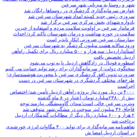
شهر و روستا به میزبانی شهر سرعین
عوارض سرمایه‌گذاری گردشگری در روستاها رایگان شد
سروری رئیس جدید کمیته امداد شهرستان سرعین شد
یادواره شهدای بخش مرکزی سرعین برگزار شد
فرماندار سرعین بر اولویت سلامت مردم و استفاده از خیرین
سلامت در حوزه بهداشت و درمان شهرستان تأکید کرد/ احداث
بیمارستان سرعین ضرورتی انکار ناپذیر است
ورود سالانه هشت میلیون گردشگر به شهرستان سرعین
استانداراردبیل: سه هزار و ۵۰۰ میلیارد ریال برای تکمیل راه‌آهن
اردبیل تخصیص یافت
اسطوره فوتبال در زادگاهش اردبیل پا به توپ می‌شود
سخنگوی دولت: از سرمایه‌گذاران برای رشد تولید حمایت می کنیم
ضرورت تدوین افق گردشگری سرعین با محوریت هوشمندسازی/
طرح‌های مختلف گردشگری در شهرستان سرعین در دست
اجراست
۴۰۰۰ تن ریل مورد نیاز پروژه راه‌آهن اردبیل تأمین شد/ اختصاص
بیش از ۲۳۸۰میلیارد تومان اعتبار در ۸ ماه گذشته
ویترین سرعین خالی است؛میدان گاومیشگلی نیازمند توجه
قاچاق ۳۶ میلیون لیتر سوخت در مشگین‌شهر متوقف شد
۲ هزار و ۶۰۰‌ میلیارد ریال دیگر از مطالبات گندمکاران اردبیل
پرداخت شد
تفاهم‌نامه سرمایه‌گذاری برای تولید ۴۰۰ مگاوات انرژی خورشیدی
در استان اردبیل امضا ش