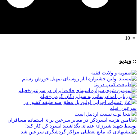
10
=
:: ویدیو