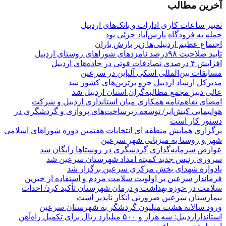
آخرین مطالب
تغییر ساعات کاری ادارات و بانک‌های اردبیل
حمله به فرودگاه پارس‌‌آباد جزئی بود
اجتماع عظیم اردبیلی‌ها زیر بارش باران
تایید صلاحیت ۹۸درصد نامزدهای شوراهای روستای اردبیل
افزایش ۴ درصدی تصادفات فوتی در جاده‌های اردبیل
مسابقات بین‌المللی اسکی آلپاین در سرعین
مدیرکل ارشاد اردبیل جزو برترین‌های کشور شد
عالی دبیر مجمع مطالبه‌گران استان اردبیل شد
امضای تفاهم‌نامه همکاری میان استانداری اردبیل و شرکت
هواپیمایی کیش‌ایر/ توسعه زیرساخت‌های پروازی و گردشگری در
دستور کار است
برگزاری همایش منطقه ای انتخابات هفتمین دوره شوراهای اسلامی
شهر و روستا به میزبانی شهر سرعین
عوارض سرمایه‌گذاری گردشگری در روستاها رایگان شد
سروری رئیس جدید کمیته امداد شهرستان سرعین شد
یادواره شهدای بخش مرکزی سرعین برگزار شد
فرماندار سرعین بر اولویت سلامت مردم و استفاده از خیرین
سلامت در حوزه بهداشت و درمان شهرستان تأکید کرد/ احداث
بیمارستان سرعین ضرورتی انکار ناپذیر است
ورود سالانه هشت میلیون گردشگر به شهرستان سرعین
استانداراردبیل: سه هزار و ۵۰۰ میلیارد ریال برای تکمیل راه‌آهن