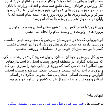
سجاد انوشیروانی در گفتگو با خبرنگار چشمه لر، اظهار کرد: اداره
کل ورزش و جوانان اردبیل طبق سیاست و اهداف وزارت تا پایان
دولت در حوزه پروژه های عمرانی، هیچ پروژه ای را آغاز نکرده و
تمرکز و برنامه ریزی ها بر روی پروژه های نیمه تمام است که تا
پایان دولت دوازدهم این پروژه ها به اتمام برسد.
وی افزود: با تمام تلاش در ۱۱ شهرستان استان بصورت متوازن
پروژه های اولویت دار و نیمه تمام را انجام می دهیم.
انوشیروانی گفت: در شهرستان سرعین یک مجموعه خیلی مناسب
ورزشی داریم که سعی داریم هتل ورزش آن را نیز امسال تکمیل
کنیم تا بتوانیم میزبان خوبی برای مسابقات ورزشی باشیم.
مدیر کل ورزش و جوانان استان اردبیل تصریح کرد: در رشته اسکی
که سرمایه گذاران در منطقه اوجور پیست اسکی با استانداردهای
بین المللی احداث می کنند که روزهای پایانی خود را سپری می کند
و بزودی با احداث این پیست و پیست اسکی فندقلو و پیست اسکی
آلوارس و پیست اسکی خلخال بی شک تحولی شگرف در اسکی
استان و همچنین منطقه شمال غرب کشور را شاهد خواهیم بود.
انتهای پیام/
برچسب ها :
خبر سرعین
,
هتل سرعین
,
ورزشی
,
پیست اسکی