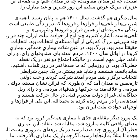
امنیّت، چه در میدان مقاومت، چه در میدان علم؛ و به همه‌ی این
عزیزان تبریک عرض میکنم این روز شیرین و عید مبارک را.
سال دیگری هم گذشت. سال ۱۴۰۰ هم به پایان رسید با همه‌ی
شیرینی‌ها و تلخی‌ها و فرازها و فرودها که در زندگی طبیعی است.
زندگی مجموعه‌ای از همین فراز و فرودها و شیرینی‌ها و
تلخی‌هاست. اشاره کنم به چند اوج از حوادث ملّت ایران، چند فراز،
چند شیرینی بزرگ که یکی از آنها مسئله‌ی انتخابات بود. انتخابات
حقیقتاً مهم بود، بزرگ بود. در عین شدّت بیماریِ همه‌گیر، بیماری
کرونا در اوائل سال ۱۴۰۰، مردم آمدند پای صندوقهای رأی، و رأی
دادند. خیلی مهم است. در حالیکه اجتماع دو نفر در یک نقطه
خطرناک بود. آن روزهایی که ما صدها نفر در روز تلفات داشتیم،
شاید پانصد، ششصد و شاید هم بیشتر. در یک چنین شرایطی
انتخابات برگزار شد. مردم آمدند شرکت کردند و خب دولتی
تازه‌نفس به میدان آمد که آن‌طوری که قرائن نشان میدهد، دولتی
مردمی و علاقه‌مند به حرکتها و هدفهای مردمی و دارای ریل
جداگانه‌ای غیر از دولت محترم قبلی در حال حرکت هستند و
امیدهایی را در مردم زنده کرده‌اند بحمدالله. این یکی از فرازها و
اوجهای حوادث ملّت ایران بود.
یک مورد دیگر مقابله‌ی جدّی با بیماری همه‌گیر کرونا بود که به
معنای واقعی کلمه مبارزه شد، مقابله شد. تلفات این بیماریِ
خطرناک از روزی چند صدتا رسید در یک برهه‌ای به روزی بیست تا،
هجده تا مثلاً؛ به اینجاها رسید. اگرچه باز یک مقداری بالا رفته، اما