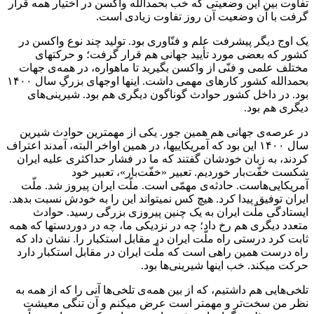
تفاوت بین این وضعیتی که خب بحمدالله واکسن در اختیار همه قرار
گرفت با آن وضعیت آن روز تفاوت زیادی است.
یک اوج دیگر پیشرفت علم و فنّاوری بود. تولید چند نوع واکسن در
کشور که بعضی مورد تأیید جهانی هم قرار گرفت؛ و حرکتهای
مختلف علمی و فنّی از واکسن بگیرید تا ماهواره، در همه‌ی جهات
بحمدالله کشور کارهای مهمی داشت. اینها اوجهای بزرگِ سال ۱۴۰۰
بود. در داخل کشور حوادث گوناگون دیگری هم بود. شیرینی‌های
دیگری هم بود.
در عرصه‌ی جهانی هم همین جور. یکی از مهمترین حوادث شیرین
سال ۱۴۰۰ این بود که آمریکاییها، در همین اواخر البته، آمدند اعتراف
کردند، به زبان خودشان گفتند که ما در فشار حداکثری علیه ایران
شکست خفّت‌بار خوردیم. تعبیر «خفّت‌بار»، تعبیر خود
آمریکایی‌هاست. حادثه‌ی مهمّی است. ملّت ایران پیروز شد. ملّت
ایران توفیق پیدا کرد. هیچ کس نمیتواند این را به خودش نسبت بدهد.
ایستادگی ملّت ایران به یک چنین پیروزی بزرگی رسید. حوادث
متعدد دیگری هم رخ داد؛ چه در نزدیکی ما، چه در دوردستها که همه
ثابت کرد درستی راه ملّت ایران در مقابل استکبار را. نشان داد که
راه درست همین راهی است که ملّت ایران در مقابل استکبار دارد
حرکت میکند. خب اینها شیرینی‌ها بود.
تلخی‌هایی هم داشتیم، که از بین همه‌ی تلخی‌ها آنی را که از همه به
نظر من سخت‌تر و مهمتر است عرض میکنم و آن تنگی معیشت