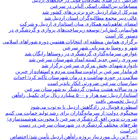
افزایش ۴ درصدی تصادفات فوتی در جاده‌های اردبیل
مسابقات بین‌المللی اسکی آلپاین در سرعین
مدیرکل ارشاد اردبیل جزو برترین‌های کشور شد
عالی دبیر مجمع مطالبه‌گران استان اردبیل شد
امضای تفاهم‌نامه همکاری میان استانداری اردبیل و شرکت
هواپیمایی کیش‌ایر/ توسعه زیرساخت‌های پروازی و گردشگری در
دستور کار است
برگزاری همایش منطقه ای انتخابات هفتمین دوره شوراهای اسلامی
شهر و روستا به میزبانی شهر سرعین
عوارض سرمایه‌گذاری گردشگری در روستاها رایگان شد
سروری رئیس جدید کمیته امداد شهرستان سرعین شد
یادواره شهدای بخش مرکزی سرعین برگزار شد
فرماندار سرعین بر اولویت سلامت مردم و استفاده از خیرین
سلامت در حوزه بهداشت و درمان شهرستان تأکید کرد/ احداث
بیمارستان سرعین ضرورتی انکار ناپذیر است
ورود سالانه هشت میلیون گردشگر به شهرستان سرعین
استانداراردبیل: سه هزار و ۵۰۰ میلیارد ریال برای تکمیل راه‌آهن
اردبیل تخصیص یافت
اسطوره فوتبال در زادگاهش اردبیل پا به توپ می‌شود
سخنگوی دولت: از سرمایه‌گذاران برای رشد تولید حمایت می کنیم
ضرورت تدوین افق گردشگری سرعین با محوریت هوشمندسازی/
طرح‌های مختلف گردشگری در شهرستان سرعین در دست
اجراست
۴۰۰۰ تن ریل مورد نیاز پروژه راه‌آهن اردبیل تأمین شد/ اختصاص