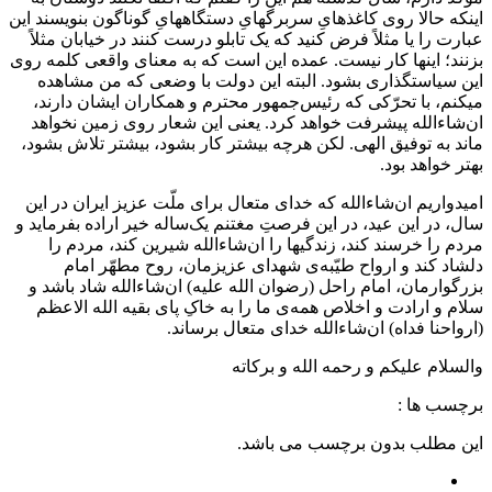
اینکه حالا روی کاغذهایِ سربرگهایِ دستگاههایِ گوناگون بنویسند این
عبارت را یا مثلاً فرض کنید که یک تابلو درست کنند در خیابان مثلاً
بزنند؛ اینها کار نیست. عمده این است که به معنای واقعی کلمه روی
این سیاستگذاری بشود. البته این دولت با وضعی که من مشاهده
میکنم، با تحرّکی که رئیس‌جمهور محترم و همکاران ایشان دارند،
ان‌شاءالله پیشرفت خواهد کرد. یعنی این شعار روی زمین نخواهد
ماند به توفیق الهی. لکن هرچه بیشتر کار بشود، بیشتر تلاش بشود،
بهتر خواهد بود.
امیدواریم ان‌شاءالله که خدای متعال برای ملّت عزیز ایران در این
سال، در این عید، در این فرصتِ مغتنم یک‌ساله خیر اراده بفرماید و
مردم را خرسند کند، زندگیها را ان‌شاءالله شیرین کند، مردم را
دلشاد کند و ارواح طیّبه‌ی شهدای عزیزمان، روح مطهّر امام
بزرگوارمان، امام راحل (رضوان الله علیه) ان‌شاءالله شاد باشد و
سلام و ارادت و اخلاص همه‌ی ما را به خاکِ پای بقیه الله الاعظم
(ارواحنا فداه) ان‌شاءالله خدای متعال برساند.
والسلام علیکم و رحمه الله و برکاته
برچسب ها :
این مطلب بدون برچسب می باشد.