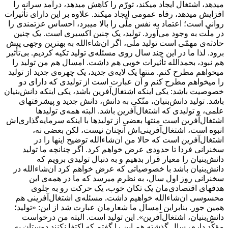
میدهد، اشتغال ایجاد میکند، تورّم را کاهش میدهد، درآمد سرانه را
افزایش میدهد، رفاه عمومی ایجاد میکند. علاوه بر این دارای تأثیرات
روانی است؛ اعتماد به نفس ملّی را بالا میبرد، احساس عزتمندی را
در ملّت به وجود می‌آورد. تولید، یک چنین اکسیری است. یک چنین
حادثه‌ی مهمّی است تولید ملّی، اگر ان‌شاءالله به بهترین وجهی پیش
برود. لذا ما در این چند سال روی مسئله‌ی تولید تکیه کردیم. بی‌تأثیر
هم نبود، بحمدالله تأثیرات خوبی هم داشت. امسال هم من تولید را
میخواهم مطرح کنم. منتها یک لایه‌ی جدید، یک چهره‌ی جدید از تولید
را میخواهم مطرح کنم و آن عبارت است از تولیدی که دارای دو
خصوصیت باشد: یکی اینکه اشتغال‌آفرین باشد، یکی اینکه دانش‌بنیان
باشد. تولید دانش‌بنیان، متّکی به دانش، دانش جدید و پیشرفتهای
علمی، و تولیدی که اشتغال‌آفرین باشد. البته همه‌ی تولیدها
اشتغال‌آفرین است منتها بعضی از تولیدها با اینکه سرمایه‌گذاری‌اش
انبوه است، اشتغال‌آفرینی‌اش آنچنان نیست، لکن بعضی نه،
اشتغال‌آفرین است که حالا من ان‌شاءالله توضیح اینها را در
سخنرانی فردا تا حدودی عرض خواهم کرد. اگر چنانچه ما تولید
دانش‌بنیان را معیار قرار بدهیم و به دنبال تولیدی برویم که
دانش‌بنیان باشد با خصوصیاتی که عرض خواهم کرد ان‌شاءالله در
سخنرانی روز اول سال، به نظرم میرسد که ما در همه‌ی این
هدفهای اقتصادی‌مان یک تکان خوب، یک حرکت رو به جلوی
محسوسی ان‌شاءالله خواهیم داشت. مسئله‌ی اشتغال‌آفرینی هم
همین جور. بنابراین امسال ما شعارمان عبارت شد از این: «تولید؛
دانش‌بنیان، اشتغال‌آفرین». این تولید است. البته من درخواست
مؤکّد دارم، سال گذشته هم این را گفتم که اکتفا نکنند دوستان به