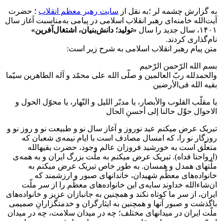
به گزارش چشمه لر ؛به نقل از
سایت رهبر معظم انقلاب
؛ حضرت
آیت‌الله خامنه‌ای رهبر انقلاب اسلامی در پیامی به‌مناسبت آغاز سال
۱۴۰۱، سال جدید را سال
«تولید؛ دانش‌بنیان، اشتغال‌آفرین»
نام‌گذاری کردند.
متن پیام رهبر انقلاب اسلامی به شرح زیر است:
بسم الله الرّحمن الرّحیم
والحمدلله ربّ العالمین و صلّی الله علی محمّد و آله الطاهرین سیّما
بقیه الله فی‌الأرضین
یا مقلّب القلوب والأبصار، یا مدبّر اللیل و النّهار، یا محوّل الحول و
الاحوال حوِّل حالنا إلی أحسنِ الحال
تبریک عرض میکنم عید نوروز و آغاز سال نو و طبیعت نو و روز نو و
روزگار نو را، که امسال مصادف است با ایام نیمه‌ی شعبان که
متعلّق است به خورشید فروزان عالم وجود، حضرت بقیهالله
(ارواحنا فداه). تبریک عرض میکنم به ملّت بزرگ ایران و به همه‌ی
ملّتهای همدل و همسان. به طور خاص تبریک عرض میکنم به
خانواده‌های معظّم شهیدان، خاندانهای صبور و ارزشمند که
ان‌شاءالله خداوند سایه‌ی این خانواده‌های معظّم را از سر ملّت
ایران، از سر ما کوتاه نکند و همچنین به جانبازان عزیز و خانواده‌های
باگذشت و صبور آنها و همچنین به ایثارگران و خدمتگزارانِ صمیمی
ملّت ایران در میدانهای مختلف؛ چه در میدان سلامت، چه در میدان