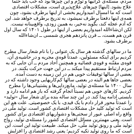
مردم، مسئله‌ی گرانیها و تورّم و این چیزها بود که خب باید حتماً
علاج بشود. [اینها] چیزهای علاج‌پذیری است، مشکلات اقتصادی
است که ما امسال امیدواریم بخشی از اینها برطرف بشود، چون
همه‌ی اینها دفعتاً برطرف نمیشود، به تدریج برطرف خواهد شد. این
که آدم عجله کند، بگوید نه‌خیر، به همین زودی، واقع‌بینانه نیست.
لکن ان‌شاءالله امیدواریم بعضی از اینها در طول ۱۴۰۱ که سال اول
قرن هم هست، ــ قرن پانزدهم هجری شمسی ــ ان‌شاءالله
برطرف بشود.
ما در سالهای گذشته هر سال یک عنوانی را با نام شعار سال مطرح
کردیم برای اینکه مسئولین، عمدتاً قوه‌ی مجریه و در حاشیه‌ی آن،
قوه‌ی مقنّنه و قوه‌ِی قضائیه و همچنین آحاد مردم ــ آن جایی که به
مردم ارتباط مستقیم پیدا میکند ــ در این جهت حرکت بکنند. در
بعضی از سالها توفیقات خوبی هم در این زمینه به دست آمده.
بعضی جاها هم البته در بعضی سالها کم‌کاریهایی وجود داشته که در
سال ۱۴۰۰ ما مسئله‌ی تولید، مانع‌زدایی‌ها و پشتیبانی‌ها را مطرح
کردیم. کارهای خوبی هم نسبتاً انجام گرفته که باز هم ادامه دارد و
بایستی ادامه پیدا کند. در این چند ساله بنده برای شعار سال «تولید»
را عمدتاً محور قرار دادم با یک قیدی، با یک خصوصیتی. علت هم این
است که تولید کلید حل مشکلات اقتصادی کشور است. تولید ملّی در
واقع راه اصلی عبور از سختی‌ها و دشواریهای اقتصادی برای کشور
است. یعنی مهمترین مسائل اقتصادی کشور را مسئله‌ی تولید، رواج
تولید ملّی و رونق تولید ملّی، حل میکند. طبیعت تولید این است. این
است که ما روی تولید تکیه کردیم؛ یعنی رشد اقتصادی را افزایش