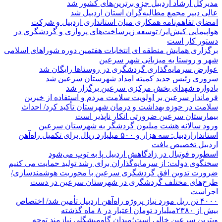
مدیرکل ارشاد اردبیل جزو برترین‌های کشور شد
عالی دبیر مجمع مطالبه‌گران استان اردبیل شد
امضای تفاهم‌نامه همکاری میان استانداری اردبیل و شرکت
هواپیمایی کیش‌ایر/ توسعه زیرساخت‌های پروازی و گردشگری در
دستور کار است
برگزاری همایش منطقه ای انتخابات هفتمین دوره شوراهای اسلامی
شهر و روستا به میزبانی شهر سرعین
عوارض سرمایه‌گذاری گردشگری در روستاها رایگان شد
سروری رئیس جدید کمیته امداد شهرستان سرعین شد
یادواره شهدای بخش مرکزی سرعین برگزار شد
فرماندار سرعین بر اولویت سلامت مردم و استفاده از خیرین
سلامت در حوزه بهداشت و درمان شهرستان تأکید کرد/ احداث
بیمارستان سرعین ضرورتی انکار ناپذیر است
ورود سالانه هشت میلیون گردشگر به شهرستان سرعین
استانداراردبیل: سه هزار و ۵۰۰ میلیارد ریال برای تکمیل راه‌آهن
اردبیل تخصیص یافت
اسطوره فوتبال در زادگاهش اردبیل پا به توپ می‌شود
سخنگوی دولت: از سرمایه‌گذاران برای رشد تولید حمایت می کنیم
ضرورت تدوین افق گردشگری سرعین با محوریت هوشمندسازی/
طرح‌های مختلف گردشگری در شهرستان سرعین در دست
اجراست
۴۰۰۰ تن ریل مورد نیاز پروژه راه‌آهن اردبیل تأمین شد/ اختصاص
بیش از ۲۳۸۰میلیارد تومان اعتبار در ۸ ماه گذشته
ویترین سرعین خالی است؛میدان گاومیشگلی نیازمند توجه