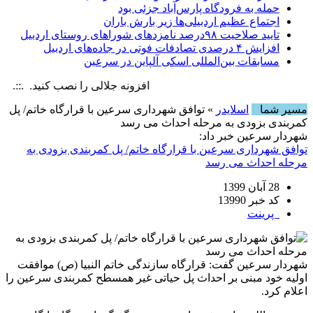
حمله به فرودگاه پارس‌‌آباد جزئی بود
اجتماع عظیم اردبیلی‌ها زیر بارش باران
تایید صلاحیت ۹۸درصد نامزدهای شوراهای روستای اردبیل
افزایش ۴ درصدی تصادفات فوتی در جاده‌های اردبیل
مسابقات بین‌المللی اسکی آلپاین در سرعین
افزونه جلالی را نصب کنید. .::. برابر با : , 8 August , 2026
مسیر شما
اسلایدر
» توافق شهرداری سرعین با قرارگاه خاتم/ پل
کمربندی بزودی به مرحله احداث می رسد
شهردار سرعین خبر داد:
توافق شهرداری سرعین با قرارگاه خاتم/ پل کمربندی بزودی به
مرحله احداث می رسد
28 آبان 1399
کد خبر 13990
پرینت
شهردار سرعین گفت: قرارگاه سازندگی خاتم النبیا (ص) موافقت
اولیه خود مبنی بر احداث پل حیاتی غیر همسطح کمربندی سرعین را
اعلام کرد.