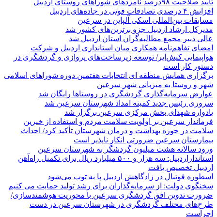
تایید صلاحیت ۹۸درصد نامزدهای شوراهای روستای اردبیل
افزایش ۴ درصدی تصادفات فوتی در جاده‌های اردبیل
مسابقات بین‌المللی اسکی آلپاین در سرعین
مدیرکل ارشاد اردبیل جزو برترین‌های کشور شد
عالی دبیر مجمع مطالبه‌گران استان اردبیل شد
امضای تفاهم‌نامه همکاری میان استانداری اردبیل و شرکت
هواپیمایی کیش‌ایر/ توسعه زیرساخت‌های پروازی و گردشگری در
دستور کار است
برگزاری همایش منطقه ای انتخابات هفتمین دوره شوراهای اسلامی
شهر و روستا به میزبانی شهر سرعین
عوارض سرمایه‌گذاری گردشگری در روستاها رایگان شد
سروری رئیس جدید کمیته امداد شهرستان سرعین شد
یادواره شهدای بخش مرکزی سرعین برگزار شد
فرماندار سرعین بر اولویت سلامت مردم و استفاده از خیرین
سلامت در حوزه بهداشت و درمان شهرستان تأکید کرد/ احداث
بیمارستان سرعین ضرورتی انکار ناپذیر است
ورود سالانه هشت میلیون گردشگر به شهرستان سرعین
استانداراردبیل: سه هزار و ۵۰۰ میلیارد ریال برای تکمیل راه‌آهن
اردبیل تخصیص یافت
اسطوره فوتبال در زادگاهش اردبیل پا به توپ می‌شود
سخنگوی دولت: از سرمایه‌گذاران برای رشد تولید حمایت می کنیم
ضرورت تدوین افق گردشگری سرعین با محوریت هوشمندسازی/
طرح‌های مختلف گردشگری در شهرستان سرعین در دست
اجراست