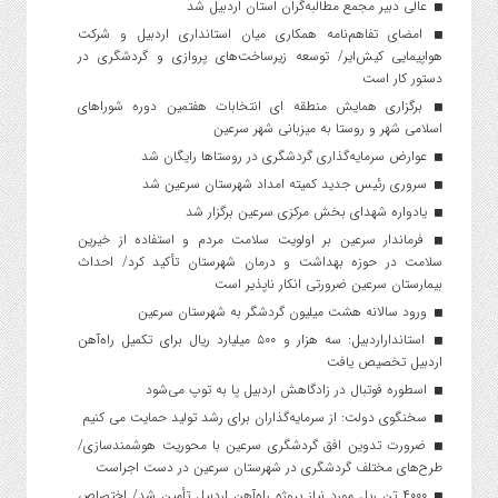
عالی دبیر مجمع مطالبه‌گران استان اردبیل شد
امضای تفاهم‌نامه همکاری میان استانداری اردبیل و شرکت
هواپیمایی کیش‌ایر/ توسعه زیرساخت‌های پروازی و گردشگری در
دستور کار است
برگزاری همایش منطقه ای انتخابات هفتمین دوره شوراهای
اسلامی شهر و روستا به میزبانی شهر سرعین
عوارض سرمایه‌گذاری گردشگری در روستاها رایگان شد
سروری رئیس جدید کمیته امداد شهرستان سرعین شد
یادواره شهدای بخش مرکزی سرعین برگزار شد
فرماندار سرعین بر اولویت سلامت مردم و استفاده از خیرین
سلامت در حوزه بهداشت و درمان شهرستان تأکید کرد/ احداث
بیمارستان سرعین ضرورتی انکار ناپذیر است
ورود سالانه هشت میلیون گردشگر به شهرستان سرعین
استانداراردبیل: سه هزار و ۵۰۰ میلیارد ریال برای تکمیل راه‌آهن
اردبیل تخصیص یافت
اسطوره فوتبال در زادگاهش اردبیل پا به توپ می‌شود
سخنگوی دولت: از سرمایه‌گذاران برای رشد تولید حمایت می کنیم
ضرورت تدوین افق گردشگری سرعین با محوریت هوشمندسازی/
طرح‌های مختلف گردشگری در شهرستان سرعین در دست اجراست
۴۰۰۰ تن ریل مورد نیاز پروژه راه‌آهن اردبیل تأمین شد/ اختصاص