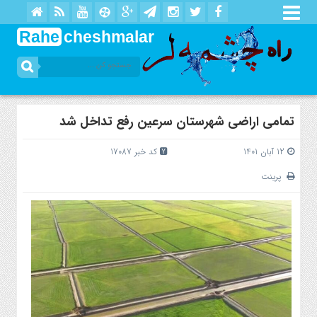
Rahe
cheshmalar
تمامی اراضی شهرستان سرعین رفع تداخل شد
12 آبان 1401
کد خبر 17087
پرینت