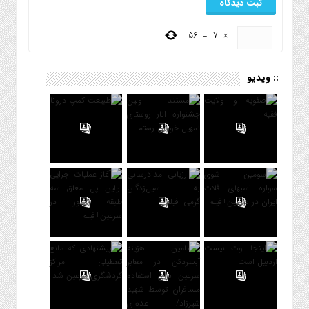
56
=
7
×
:: ویدیو