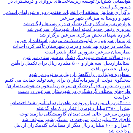
هواپیمایی کیش‌ایر/ توسعه زیرساخت‌های پروازی و گردشگری در
دستور کار است
برگزاری همایش منطقه ای انتخابات هفتمین دوره شوراهای اسلامی
شهر و روستا به میزبانی شهر سرعین
عوارض سرمایه‌گذاری گردشگری در روستاها رایگان شد
سروری رئیس جدید کمیته امداد شهرستان سرعین شد
یادواره شهدای بخش مرکزی سرعین برگزار شد
فرماندار سرعین بر اولویت سلامت مردم و استفاده از خیرین
سلامت در حوزه بهداشت و درمان شهرستان تأکید کرد/ احداث
بیمارستان سرعین ضرورتی انکار ناپذیر است
ورود سالانه هشت میلیون گردشگر به شهرستان سرعین
استانداراردبیل: سه هزار و ۵۰۰ میلیارد ریال برای تکمیل راه‌آهن
اردبیل تخصیص یافت
اسطوره فوتبال در زادگاهش اردبیل پا به توپ می‌شود
سخنگوی دولت: از سرمایه‌گذاران برای رشد تولید حمایت می کنیم
ضرورت تدوین افق گردشگری سرعین با محوریت هوشمندسازی/
طرح‌های مختلف گردشگری در شهرستان سرعین در دست
اجراست
۴۰۰۰ تن ریل مورد نیاز پروژه راه‌آهن اردبیل تأمین شد/ اختصاص
بیش از ۲۳۸۰میلیارد تومان اعتبار در ۸ ماه گذشته
ویترین سرعین خالی است؛میدان گاومیشگلی نیازمند توجه
قاچاق ۳۶ میلیون لیتر سوخت در مشگین‌شهر متوقف شد
۲ هزار و ۶۰۰‌ میلیارد ریال دیگر از مطالبات گندمکاران اردبیل
پرداخت شد