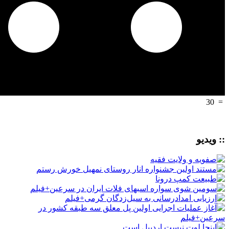
30
=
:: ویدیو