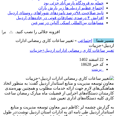
حمله به فرودگاه پارس‌‌آباد جزئی بود
اجتماع عظیم اردبیلی‌ها زیر بارش باران
تایید صلاحیت ۹۸درصد نامزدهای شوراهای روستای اردبیل
افزایش ۴ درصدی تصادفات فوتی در جاده‌های اردبیل
مسابقات بین‌المللی اسکی آلپاین در سرعین
افزونه جلالی را نصب کنید. .::. برابر با : ay, 7 August , 2026
مسیر شما
اجتماعی
» تغییر ساعات کاری رمضانی ادارات
اردبیل+جزییات
تغییر ساعات کاری رمضانی ادارات اردبیل+جزییات
22 اسفند 1402
کد خبر 18628
پرینت
معاون توسعه مدیریت و منابع استاندار اردبیل گفت: به منظور اتخاذ
هماهنگی‌های لازم جهت ارائه خدمات مطلوب و همچنین بهره‌مندی
کارمندان دستگاه‌های اجرایی از فضیلت ماه مبارک رمضان ساعت
کاری کلیه دستگاه‌های اداری تعیین شد.
به گزارش چشمه لر ؛
کاظم دبیر معاون توسعه مدیریت و منابع
استاندار اردبیل
طی نامه ای به ادارات استان اردبیل نوشت:
در طول