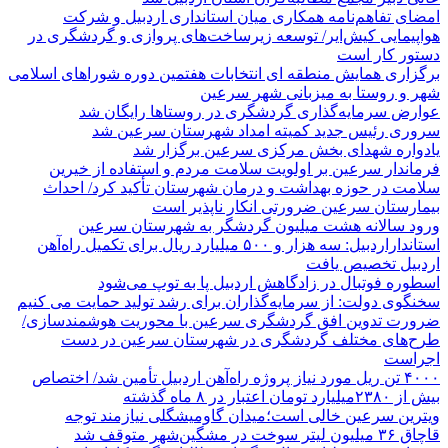
امضای تفاهم‌نامه همکاری میان استانداری اردبیل و شرکت
هواپیمایی کیش‌ایر/ توسعه زیرساخت‌های پروازی و گردشگری در
دستور کار است
برگزاری همایش منطقه ای انتخابات هفتمین دوره شوراهای اسلامی
شهر و روستا به میزبانی شهر سرعین
عوارض سرمایه‌گذاری گردشگری در روستاها رایگان شد
سروری رئیس جدید کمیته امداد شهرستان سرعین شد
یادواره شهدای بخش مرکزی سرعین برگزار شد
فرماندار سرعین بر اولویت سلامت مردم و استفاده از خیرین
سلامت در حوزه بهداشت و درمان شهرستان تأکید کرد/ احداث
بیمارستان سرعین ضرورتی انکار ناپذیر است
ورود سالانه هشت میلیون گردشگر به شهرستان سرعین
استانداراردبیل: سه هزار و ۵۰۰ میلیارد ریال برای تکمیل راه‌آهن
اردبیل تخصیص یافت
اسطوره فوتبال در زادگاهش اردبیل پا به توپ می‌شود
سخنگوی دولت: از سرمایه‌گذاران برای رشد تولید حمایت می کنیم
ضرورت تدوین افق گردشگری سرعین با محوریت هوشمندسازی/
طرح‌های مختلف گردشگری در شهرستان سرعین در دست
اجراست
۴۰۰۰ تن ریل مورد نیاز پروژه راه‌آهن اردبیل تأمین شد/ اختصاص
بیش از ۲۳۸۰میلیارد تومان اعتبار در ۸ ماه گذشته
ویترین سرعین خالی است؛میدان گاومیشگلی نیازمند توجه
قاچاق ۳۶ میلیون لیتر سوخت در مشگین‌شهر متوقف شد