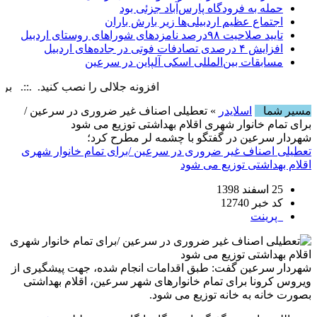
حمله به فرودگاه پارس‌‌آباد جزئی بود
اجتماع عظیم اردبیلی‌ها زیر بارش باران
تایید صلاحیت ۹۸درصد نامزدهای شوراهای روستای اردبیل
افزایش ۴ درصدی تصادفات فوتی در جاده‌های اردبیل
مسابقات بین‌المللی اسکی آلپاین در سرعین
افزونه جلالی را نصب کنید. .::. برابر با : day, 6 August , 2026
مسیر شما
اسلایدر
» تعطیلی اصناف غیر ضروری در سرعین /
برای تمام خانوار شهری اقلام بهداشتی توزیع می شود
شهردار سرعین در گفتگو با چشمه لر مطرح کرد؛
تعطیلی اصناف غیر ضروری در سرعین /برای تمام خانوار شهری
اقلام بهداشتی توزیع می شود
25 اسفند 1398
کد خبر 12740
پرینت
شهردار سرعین گفت: طبق اقدامات انجام شده، جهت پیشگیری از
ویروس کرونا برای تمام خانوارهای شهر سرعین، اقلام بهداشتی
بصورت خانه به خانه توزیع می شود.