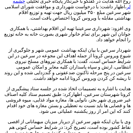
روح الله هدایت در گفتگو با خبرنگار پایگاه خبری تحلیلی
چشمه
لر
،اظهار داشت: با درخواست شهرداری و موافقت شورای اسلامی
شهر سرعین مبلغ ۳۵۰ میلیون ریال جهت تهیه و توزیع اقلام
بهداشتی مقابله با ویروس کرونا اختصاص یافت است.
وی افزود: شهرداری سرعینبا تهیه این اقلام بهداشتی، با همکاری
جوانان این شهر برای تمام خانوار شهری بصورت خانه به خانه توزیع
را انجام خواهد داد.
شهردار سرعین با بیان اینکه بهداشت عمومی شهر و جلوگیری از
شیوع ویروس کرونا از جمله اهداف این مجوعه در سرعین در این
شرایط حساس است، گفت: با همکاری نیروهای مسلح نیروی
انتظامی، ارتش و سپاه پاسداران کلیه معابر و امکان عمومی
سرعین در پنج مرحله تاکنون ضدعفونی و گندزدایی شده و این روند
تا ریشه کن کردن ویروس کرونا ادامه خواهد داشت.
هدایت با اشاره به تصمیمات اتخاذ شده در جلسه ستاد پیشگیری از
کرونا شهرستان سرعین، اظهارکرد: طبق تصمیم ستاد کلیه اصناف
غیر ضروری شهر بجز، نانوایی ها، مغازه مواد غذایی، میوه فروشی
ها و قصابی ها باید نسبت به تعطیلی و بستن مغازه های خود اقدام
کنند که این امر از روز یکشنبه عملیاتی می شود.
وی با بیان اینکه شهر سرعین از دیرباز میزبان میهمانانی از اقصی
نقاط کشور بوده است، تصریح کرد: در شرایط حساس کنونی هم
وطنان از سفر به سرعین خوددداری کنند؛ جهت خارج شدن شهر از