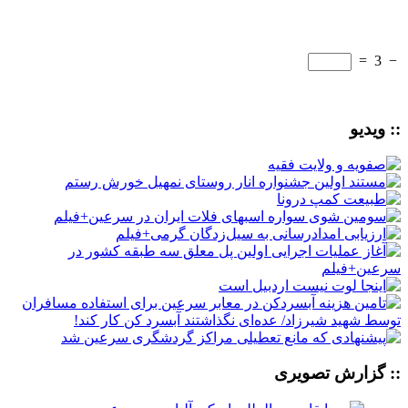
=
3
−
:: ویدیو
:: گزارش تصویری