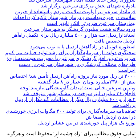
یادواره شهدای بخش مرکزی سرعین برگزار شد
فرماندار سرعین بر اولویت سلامت مردم و استفاده از خیرین
سلامت در حوزه بهداشت و درمان شهرستان تأکید کرد/ احداث
بیمارستان سرعین ضرورتی انکار ناپذیر است
ورود سالانه هشت میلیون گردشگر به شهرستان سرعین
استانداراردبیل: سه هزار و ۵۰۰ میلیارد ریال برای تکمیل راه‌آهن
اردبیل تخصیص یافت
اسطوره فوتبال در زادگاهش اردبیل پا به توپ می‌شود
سخنگوی دولت: از سرمایه‌گذاران برای رشد تولید حمایت می کنیم
ضرورت تدوین افق گردشگری سرعین با محوریت هوشمندسازی/
طرح‌های مختلف گردشگری در شهرستان سرعین در دست
اجراست
۴۰۰۰ تن ریل مورد نیاز پروژه راه‌آهن اردبیل تأمین شد/ اختصاص
بیش از ۲۳۸۰میلیارد تومان اعتبار در ۸ ماه گذشته
ویترین سرعین خالی است؛میدان گاومیشگلی نیازمند توجه
قاچاق ۳۶ میلیون لیتر سوخت در مشگین‌شهر متوقف شد
۲ هزار و ۶۰۰‌ میلیارد ریال دیگر از مطالبات گندمکاران اردبیل
پرداخت شد
تفاهم‌نامه سرمایه‌گذاری برای تولید ۴۰۰ مگاوات انرژی خورشیدی
در استان اردبیل امضا ش
توزیع یک هزار پنل خورشیدی در بین عشایر اردبیل
تمامی حقوق مطالب برای "راه چشمه لر"محفوظ است و هرگونه