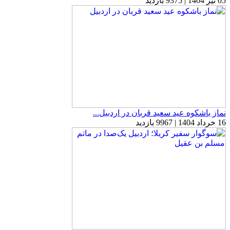
05 تیر 1404 | 9375 بازدید
نماز باشکوه عید سعید قربان در اردبیل...
16 خرداد 1404 | 9967 بازدید