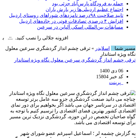
حمله به فرودگاه پارس‌‌آباد جزئی بود
اجتماع عظیم اردبیلی‌ها زیر بارش باران
تایید صلاحیت ۹۸درصد نامزدهای شوراهای روستای اردبیل
افزایش ۴ درصدی تصادفات فوتی در جاده‌های اردبیل
مسابقات بین‌المللی اسکی آلپاین در سرعین
افزونه جلالی را نصب کنید. .::. برابر با : ay, 8 August , 2026
مسیر شما
اسلایدر
» ترقی چشم انداز گردشگری سرعین معلول
نگاه ویژه استاندار
ترقی چشم انداز گردشگری سرعین معلول نگاه ویژه استاندار
06 دی 1400
کد خبر 15804
پرینت
چناچه می دانید صنعت گردشگری جزو سه عامل برتر توسعه
اقتصادی در سرتاسر جهان می باشد اگر بخواهیم برای دور نمای
اقتصادی کشور بهترین فضای اقتصادی را ترسیم کنیم با توجه به
گواه صاحبان تخصص در این حوزه، گردشگری نزدیک ترین مسیر
برای توسعه اقتصادی می باشد.
به گزارش چشمه لر ؛ اسماعیل اسیرغم عضو شورای شهر