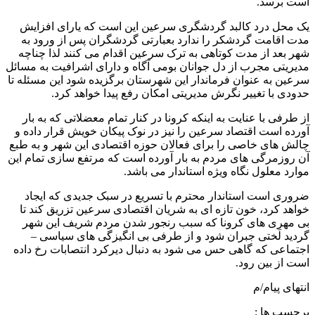
است برسد.
یک محل درد کالبد گردشگری سرعین این است که یارای افزایش
مدت اقامت گردشکر را ندارد بعبارتی گردشگران پس از ورود به
شهر بعد از مدت کوتاهی به ترک سرعین اقدام می کنند لذا چناچه
مدیریتی مجرب از دل جوانان بومی آگاه و دارای اشرافیت به مسائل
سرعین به عنوان فرماندار این شهرستان برگزیده شود این مسئله تا
حدودی با تغییر نگرش مدیریتی امکان رفع پیدا خواهد کرد.
از طرفی با عنایت به اینکه کرونا در کنار تمام معضلاتی که به بار
آورده است اقتصاد سرعین را نیز در نوک پیکان خویش قرار داده و
چالش های خاصی را برای فعالان حوزه اقتصادی این شهر و به طبع
آن روزمرگی های مردم به بار آورده است که مرتفع سازی تمام این
موارد معلول نگاه ویژه استاندار می باشد.
ضروری است استاندار محترم با تسریع در سبک جدیدی که ایجاد
خواهد کرد، خون تازه ای به شریان اقتصادی سرعین تزریق کند تا
بی مهری های کرونا که سبب رنجور شدن مردم شریف این شهر
گردید لَختی جبران شود و از طرفی بی انگیزگی های سیاسی –
اجتماعی که گاهی حس می شود به دنبال دیرکرد انتصابات رخ داده
است از بین رود.
انتهای پیام/م
برچسب ها :