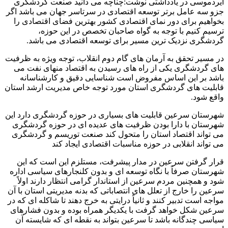
ایردموسی در یادداشتی نوشت:چناچه می دانید صنعت گردشگری
جزو سه عامل برتر توسعه اقتصادی در سرتاسر جهان می باشد اگر
بخواهیم برای دور نمای اقتصادی کشور بهترین فضای اقتصادی را
ترسیم کنیم با توجه به گواه صاحبان تخصص در این حوزه،
گردشگری نزدیک ترین مسیر برای توسعه اقتصادی می باشد.
در مسیر تحقق به آرمان های گام دوم انقلاب، توجه ویژه به ظرفیت
های گردشگری یکی از راه های رسیدن به اقتصاد منهای نفت می
باشد بر این اساس مفروض است شناسایی دقیق و کارشناسانه
قابلیت های گردشگری استان مورد توجه خاص مدیریت ارشد استان
واقع شود.
شهرستان سرعین قابلیت های بسیاری در حوزه گردشگری دارد این
شهرستان با دارا بودن ظرفیت های عدیده ای در حوزه گردشگری
می تواند اقتصاد استان را متحول کند صنعت توریسم و گردشگری
می تواند انقلابی در حوزه مناسبات اقتصادی ایجاد کند
قرار گرفتن سرعین در مدار پیشرفت، مستلزم این است که این
شهرستان صرفاً با نگاه توسعه ای و بدون کلنجارهای سیاسی اداره
شود و همچنین مردم سرعین از استاندار گرامی انتظار دارند اولاً
سرعین را خارج از تعلل های انتصاباتی که بدنه مدیریتی استان با آن
مواجه است تدبیر کنند و ثانیاً درایتی به خرج دهند تا شاکله ای که در
سرعین شکل خواهد گرفت با یکدیگر همراه بوده و بدون فشارهای
سیاسی چندگانه باشد تا سرعین بتواند به نقطه ای که شایسته آن