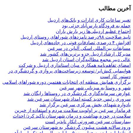
آخرین مطالب
تغییر ساعات کاری ادارات و بانک‌های اردبیل
حمله به فرودگاه پارس‌‌آباد جزئی بود
اجتماع عظیم اردبیلی‌ها زیر بارش باران
تایید صلاحیت ۹۸درصد نامزدهای شوراهای روستای اردبیل
افزایش ۴ درصدی تصادفات فوتی در جاده‌های اردبیل
مسابقات بین‌المللی اسکی آلپاین در سرعین
مدیرکل ارشاد اردبیل جزو برترین‌های کشور شد
عالی دبیر مجمع مطالبه‌گران استان اردبیل شد
امضای تفاهم‌نامه همکاری میان استانداری اردبیل و شرکت
هواپیمایی کیش‌ایر/ توسعه زیرساخت‌های پروازی و گردشگری در
دستور کار است
برگزاری همایش منطقه ای انتخابات هفتمین دوره شوراهای اسلامی
شهر و روستا به میزبانی شهر سرعین
عوارض سرمایه‌گذاری گردشگری در روستاها رایگان شد
سروری رئیس جدید کمیته امداد شهرستان سرعین شد
یادواره شهدای بخش مرکزی سرعین برگزار شد
فرماندار سرعین بر اولویت سلامت مردم و استفاده از خیرین
سلامت در حوزه بهداشت و درمان شهرستان تأکید کرد/ احداث
بیمارستان سرعین ضرورتی انکار ناپذیر است
ورود سالانه هشت میلیون گردشگر به شهرستان سرعین
استانداراردبیل: سه هزار و ۵۰۰ میلیارد ریال برای تکمیل راه‌آهن