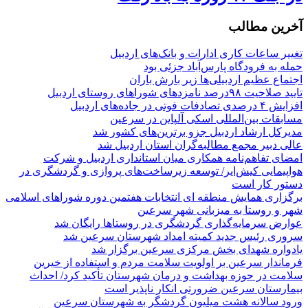
آخرین مطالب
تغییر ساعات کاری ادارات و بانک‌های اردبیل
حمله به فرودگاه پارس‌‌آباد جزئی بود
اجتماع عظیم اردبیلی‌ها زیر بارش باران
تایید صلاحیت ۹۸درصد نامزدهای شوراهای روستای اردبیل
افزایش ۴ درصدی تصادفات فوتی در جاده‌های اردبیل
مسابقات بین‌المللی اسکی آلپاین در سرعین
مدیرکل ارشاد اردبیل جزو برترین‌های کشور شد
عالی دبیر مجمع مطالبه‌گران استان اردبیل شد
امضای تفاهم‌نامه همکاری میان استانداری اردبیل و شرکت
هواپیمایی کیش‌ایر/ توسعه زیرساخت‌های پروازی و گردشگری در
دستور کار است
برگزاری همایش منطقه ای انتخابات هفتمین دوره شوراهای اسلامی
شهر و روستا به میزبانی شهر سرعین
عوارض سرمایه‌گذاری گردشگری در روستاها رایگان شد
سروری رئیس جدید کمیته امداد شهرستان سرعین شد
یادواره شهدای بخش مرکزی سرعین برگزار شد
فرماندار سرعین بر اولویت سلامت مردم و استفاده از خیرین
سلامت در حوزه بهداشت و درمان شهرستان تأکید کرد/ احداث
بیمارستان سرعین ضرورتی انکار ناپذیر است
ورود سالانه هشت میلیون گردشگر به شهرستان سرعین