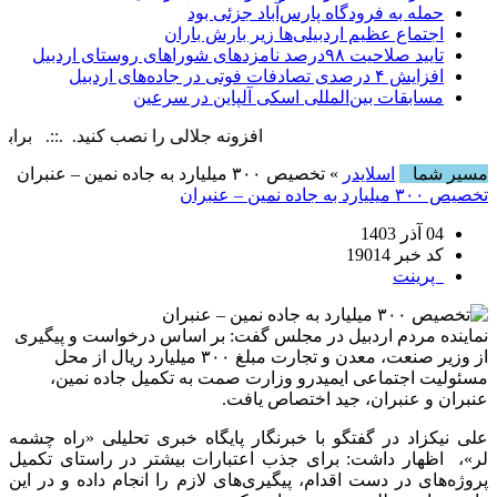
حمله به فرودگاه پارس‌‌آباد جزئی بود
اجتماع عظیم اردبیلی‌ها زیر بارش باران
تایید صلاحیت ۹۸درصد نامزدهای شوراهای روستای اردبیل
افزایش ۴ درصدی تصادفات فوتی در جاده‌های اردبیل
مسابقات بین‌المللی اسکی آلپاین در سرعین
افزونه جلالی را نصب کنید. .::. برابر با : iday, 7 August , 2026
مسیر شما
اسلایدر
» تخصیص ۳۰۰ میلیارد به جاده نمین – عنبران
تخصیص ۳۰۰ میلیارد به جاده نمین – عنبران
04 آذر 1403
کد خبر 19014
پرینت
نماینده مردم اردبیل در مجلس گفت: بر اساس درخواست و پیگیری
از وزیر صنعت، معدن و تجارت مبلغ ۳۰۰ میلیارد ریال از محل
مسئولیت اجتماعی ایمیدرو وزارت صمت به تکمیل جاده نمین،
عنبران و عنبران، جید اختصاص یافت.
علی نیکزاد در گفتگو با خبرنگار پایگاه خبری تحلیلی «راه چشمه
لر»، اظهار داشت: برای جذب اعتبارات بیشتر در راستای تکمیل
پروژه‌های در دست اقدام، پیگیری‌های لازم را انجام داده و در این