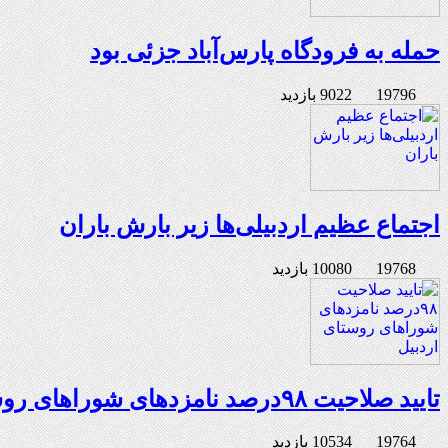
حمله به فرودگاه پارس‌‌آباد جزئی بود
19796
9022 بازدید
اجتماع عظیم اردبیلی‌ها زیر بارش باران
19768
10080 بازدید
تایید صلاحیت ۹۸درصد نامزدهای شوراهای روستای اردبیل
19764
10534 بازدید