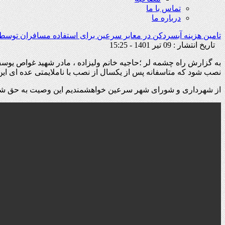
تماس با ما
درباره ما
تامین هزینه آبسردکن در معابر سرعین برای استفاده مسافران توسط ش
تاریخ انتشار : 09 تیر 1401 - 15:25
به گزارش راه چشمه لر ؛حاجیه خانم ولیزاده ، مادر شهید غواص یوس
نصب شود که متاسفانه پس از یکسال از نصب با ناملایمتی عده ای این د
از شهرداری و شورای شهر سرعین خواهشمندیم این وصیت به حق شهید