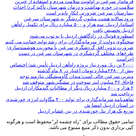
فرماندار سرعین بر اولویت سلامت مردم و استفاده از خیرین
سلامت در حوزه بهداشت و درمان شهرستان تأکید کرد/ احداث
بیمارستان سرعین ضرورتی انکار ناپذیر است
ورود سالانه هشت میلیون گردشگر به شهرستان سرعین
استانداراردبیل: سه هزار و ۵۰۰ میلیارد ریال برای تکمیل راه‌آهن
اردبیل تخصیص یافت
اسطوره فوتبال در زادگاهش اردبیل پا به توپ می‌شود
سخنگوی دولت: از سرمایه‌گذاران برای رشد تولید حمایت می کنیم
ضرورت تدوین افق گردشگری سرعین با محوریت هوشمندسازی/
طرح‌های مختلف گردشگری در شهرستان سرعین در دست
اجراست
۴۰۰۰ تن ریل مورد نیاز پروژه راه‌آهن اردبیل تأمین شد/ اختصاص
بیش از ۲۳۸۰میلیارد تومان اعتبار در ۸ ماه گذشته
ویترین سرعین خالی است؛میدان گاومیشگلی نیازمند توجه
قاچاق ۳۶ میلیون لیتر سوخت در مشگین‌شهر متوقف شد
۲ هزار و ۶۰۰‌ میلیارد ریال دیگر از مطالبات گندمکاران اردبیل
پرداخت شد
تفاهم‌نامه سرمایه‌گذاری برای تولید ۴۰۰ مگاوات انرژی خورشیدی
در استان اردبیل امضا ش
توزیع یک هزار پنل خورشیدی در بین عشایر اردبیل
تمامی حقوق مطالب برای "راه چشمه لر"محفوظ است و هرگونه
کپی برداری بدون ذکر منبع ممنوع می باشد.