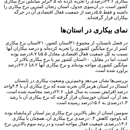
بیکاری ۲۲.۶درصدی را تجربه کرده که ۲.۵برابر میانگین نرخ بیکاری
کشور است. در آن‌سوی جدول، استان زنجان کمترین نرخ بیکاری را
داشته و فقط ۵.۵درصد از جمعیت فعال اقتصادی آن در جرگه
بیکاران قرار گرفته‌اند.
نمای بیکاری در استان‌ها
در فصل تابستان، از مجموع ۳۱استان کشور، ۲۱استان نرخ بیکاری
کمتر از نرخ میانگین کشوری را تجربه کرده‌اند و درصد بیکاران آنها
نسبت به کل جمعیت فعال اقتصادی معادل ۵.۵تا ۸.۷درصد بوده
است، اما در مقابل، ۱۰استان کشور نیز با نرخ بیکاری بالاتر از
میانگین کشوری مواجه بوده‌اند و نرخ بیکاری آنها ۸.۲تا ۲۲.۶درصد
برآورد شده است.
بررسی‌ها نشان می‌دهد وخیم‌ترین وضعیت بیکاری در تابستان
امسال در استان هرمزگان تجربه شده که نرخ بیکاری آن با ۴.۴واحد
درصد افزایش نسبت به سال قبل، ۲۲.۶درصد محاسبه شده است.
بعد از آن، استان خوزستان قرار گرفته که نرخ بیکاری آن با رشد
۱.۳درصدی به ۱۵.۶درصد رسیده است.
سومین استان از نظر بالاترین نرخ بیکاری نیز استان کرمانشاه بوده
که باوجود کاهش ۰.۴درصدی نرخ بیکاری آن، همچنان با بیکاری
۱۳.۶درصدی جمعیت فعال مواجه است و در رتبه سوم بالاترین نرخ
بیکاری کشور قرار دارد.