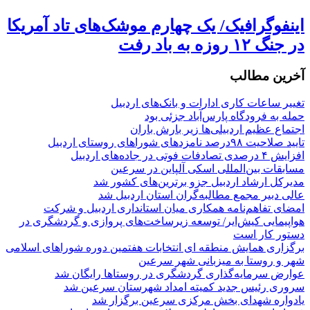
اینفوگرافیک/ یک چهارم موشک‌های تاد آمریکا
در جنگ ۱۲ روزه به باد رفت
آخرین مطالب
تغییر ساعات کاری ادارات و بانک‌های اردبیل
حمله به فرودگاه پارس‌‌آباد جزئی بود
اجتماع عظیم اردبیلی‌ها زیر بارش باران
تایید صلاحیت ۹۸درصد نامزدهای شوراهای روستای اردبیل
افزایش ۴ درصدی تصادفات فوتی در جاده‌های اردبیل
مسابقات بین‌المللی اسکی آلپاین در سرعین
مدیرکل ارشاد اردبیل جزو برترین‌های کشور شد
عالی دبیر مجمع مطالبه‌گران استان اردبیل شد
امضای تفاهم‌نامه همکاری میان استانداری اردبیل و شرکت
هواپیمایی کیش‌ایر/ توسعه زیرساخت‌های پروازی و گردشگری در
دستور کار است
برگزاری همایش منطقه ای انتخابات هفتمین دوره شوراهای اسلامی
شهر و روستا به میزبانی شهر سرعین
عوارض سرمایه‌گذاری گردشگری در روستاها رایگان شد
سروری رئیس جدید کمیته امداد شهرستان سرعین شد
یادواره شهدای بخش مرکزی سرعین برگزار شد