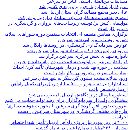
مسابقات بین‌المللی اسکی آلپاین در سرعین
مدیرکل ارشاد اردبیل جزو برترین‌های کشور شد
عالی دبیر مجمع مطالبه‌گران استان اردبیل شد
امضای تفاهم‌نامه همکاری میان استانداری اردبیل و شرکت
هواپیمایی کیش‌ایر/ توسعه زیرساخت‌های پروازی و گردشگری در
دستور کار است
برگزاری همایش منطقه ای انتخابات هفتمین دوره شوراهای اسلامی
شهر و روستا به میزبانی شهر سرعین
عوارض سرمایه‌گذاری گردشگری در روستاها رایگان شد
سروری رئیس جدید کمیته امداد شهرستان سرعین شد
یادواره شهدای بخش مرکزی سرعین برگزار شد
فرماندار سرعین بر اولویت سلامت مردم و استفاده از خیرین
سلامت در حوزه بهداشت و درمان شهرستان تأکید کرد/ احداث
بیمارستان سرعین ضرورتی انکار ناپذیر است
ورود سالانه هشت میلیون گردشگر به شهرستان سرعین
استانداراردبیل: سه هزار و ۵۰۰ میلیارد ریال برای تکمیل راه‌آهن
اردبیل تخصیص یافت
اسطوره فوتبال در زادگاهش اردبیل پا به توپ می‌شود
سخنگوی دولت: از سرمایه‌گذاران برای رشد تولید حمایت می کنیم
ضرورت تدوین افق گردشگری سرعین با محوریت هوشمندسازی/
طرح‌های مختلف گردشگری در شهرستان سرعین در دست
اجراست
۴۰۰۰ تن ریل مورد نیاز پروژه راه‌آهن اردبیل تأمین شد/ اختصاص
بیش از ۲۳۸۰میلیارد تومان اعتبار در ۸ ماه گذشته