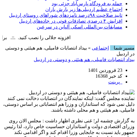
حمله به فرودگاه پارس‌‌آباد جزئی بود
اجتماع عظیم اردبیلی‌ها زیر بارش باران
تایید صلاحیت ۹۸درصد نامزدهای شوراهای روستای اردبیل
افزایش ۴ درصدی تصادفات فوتی در جاده‌های اردبیل
مسابقات بین‌المللی اسکی آلپاین در سرعین
افزونه جلالی را نصب کنید. .::. برابر با : ay, 9 August , 2026
مسیر شما
اجتماعی
» بیداد انتصابات فامیلی، هم هیئتی و دوستی
در اردبیل
بیداد انتصابات فامیلی، هم هیئتی و دوستی در اردبیل
23 فروردین 1401
کد خبر 16368
پرینت
نماینده مجلس گفت: اینکه نمایندگان در انتصابات دخالت نمی کنند
دلیل نمی شود که استانداران و وزرا هم انتصاباتی بر اساس دوستی،
فامیلی، هم هیئتی و هم محلی داشته باشند.
به گزارش چشمه لر؛ غنی نظری اظهار داشت : مجلس الان روی
وزرای اقتصادی دولت و استانداران حساسیت خاص دارد، لذا رئیس
جمهور باید نسبت به جابجایی وزرا اقدام کند و اگر اقدامی نکند