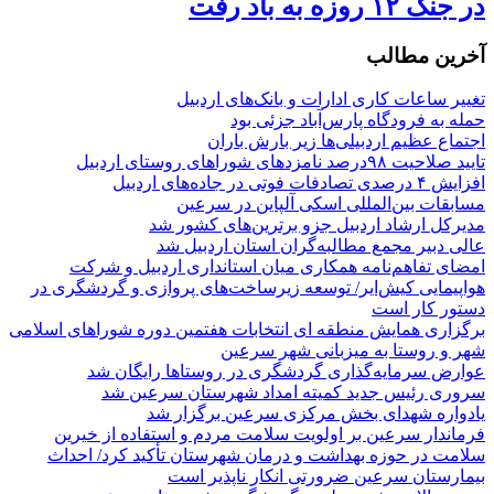
در جنگ ۱۲ روزه به باد رفت
آخرین مطالب
تغییر ساعات کاری ادارات و بانک‌های اردبیل
حمله به فرودگاه پارس‌‌آباد جزئی بود
اجتماع عظیم اردبیلی‌ها زیر بارش باران
تایید صلاحیت ۹۸درصد نامزدهای شوراهای روستای اردبیل
افزایش ۴ درصدی تصادفات فوتی در جاده‌های اردبیل
مسابقات بین‌المللی اسکی آلپاین در سرعین
مدیرکل ارشاد اردبیل جزو برترین‌های کشور شد
عالی دبیر مجمع مطالبه‌گران استان اردبیل شد
امضای تفاهم‌نامه همکاری میان استانداری اردبیل و شرکت
هواپیمایی کیش‌ایر/ توسعه زیرساخت‌های پروازی و گردشگری در
دستور کار است
برگزاری همایش منطقه ای انتخابات هفتمین دوره شوراهای اسلامی
شهر و روستا به میزبانی شهر سرعین
عوارض سرمایه‌گذاری گردشگری در روستاها رایگان شد
سروری رئیس جدید کمیته امداد شهرستان سرعین شد
یادواره شهدای بخش مرکزی سرعین برگزار شد
فرماندار سرعین بر اولویت سلامت مردم و استفاده از خیرین
سلامت در حوزه بهداشت و درمان شهرستان تأکید کرد/ احداث
بیمارستان سرعین ضرورتی انکار ناپذیر است