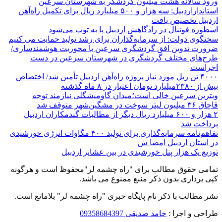
ورود سالانه هشت میلیون گردشگر به شهرستان سرعین
استانداراردبیل: سه هزار و ۵۰۰ میلیارد ریال برای تکمیل راه‌آهن
اردبیل تخصیص یافت
اسطوره فوتبال در زادگاهش اردبیل پا به توپ می‌شود
سخنگوی دولت: از سرمایه‌گذاران برای رشد تولید حمایت می کنیم
ضرورت تدوین افق گردشگری سرعین با محوریت هوشمندسازی/
طرح‌های مختلف گردشگری در شهرستان سرعین در دست
اجراست
۴۰۰۰ تن ریل مورد نیاز پروژه راه‌آهن اردبیل تأمین شد/ اختصاص
بیش از ۲۳۸۰میلیارد تومان اعتبار در ۸ ماه گذشته
ویترین سرعین خالی است؛میدان گاومیشگلی نیازمند توجه
قاچاق ۳۶ میلیون لیتر سوخت در مشگین‌شهر متوقف شد
۲ هزار و ۶۰۰‌ میلیارد ریال دیگر از مطالبات گندمکاران اردبیل
پرداخت شد
تفاهم‌نامه سرمایه‌گذاری برای تولید ۴۰۰ مگاوات انرژی خورشیدی
در استان اردبیل امضا ش
توزیع یک هزار پنل خورشیدی در بین عشایر اردبیل
تمامی حقوق مطالب برای "راه چشمه لر"محفوظ است و هرگونه
کپی برداری بدون ذکر منبع ممنوع می باشد.
نشر مطالب با ذکر نام پایگاه خبری "راه چشمه لر" بلامانع است.
طراحی و اجرا :
حامد صدیقی 09358684397