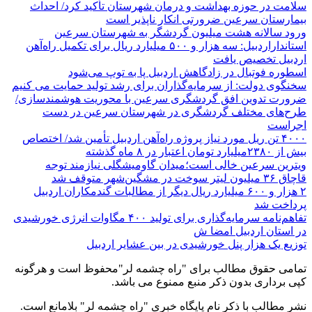
سلامت در حوزه بهداشت و درمان شهرستان تأکید کرد/ احداث
بیمارستان سرعین ضرورتی انکار ناپذیر است
ورود سالانه هشت میلیون گردشگر به شهرستان سرعین
استانداراردبیل: سه هزار و ۵۰۰ میلیارد ریال برای تکمیل راه‌آهن
اردبیل تخصیص یافت
اسطوره فوتبال در زادگاهش اردبیل پا به توپ می‌شود
سخنگوی دولت: از سرمایه‌گذاران برای رشد تولید حمایت می کنیم
ضرورت تدوین افق گردشگری سرعین با محوریت هوشمندسازی/
طرح‌های مختلف گردشگری در شهرستان سرعین در دست
اجراست
۴۰۰۰ تن ریل مورد نیاز پروژه راه‌آهن اردبیل تأمین شد/ اختصاص
بیش از ۲۳۸۰میلیارد تومان اعتبار در ۸ ماه گذشته
ویترین سرعین خالی است؛میدان گاومیشگلی نیازمند توجه
قاچاق ۳۶ میلیون لیتر سوخت در مشگین‌شهر متوقف شد
۲ هزار و ۶۰۰‌ میلیارد ریال دیگر از مطالبات گندمکاران اردبیل
پرداخت شد
تفاهم‌نامه سرمایه‌گذاری برای تولید ۴۰۰ مگاوات انرژی خورشیدی
در استان اردبیل امضا ش
توزیع یک هزار پنل خورشیدی در بین عشایر اردبیل
تمامی حقوق مطالب برای "راه چشمه لر"محفوظ است و هرگونه
کپی برداری بدون ذکر منبع ممنوع می باشد.
نشر مطالب با ذکر نام پایگاه خبری "راه چشمه لر" بلامانع است.