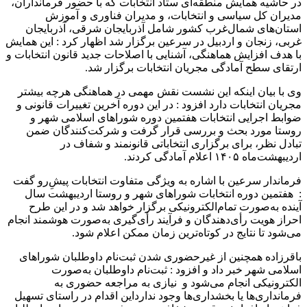
در حاشیه همایش منطقه‌ای ستاد انتخابات که با حضور فرمانداران،
مدیران کل سیاسی و انتخابات، و مدیران فناوری و آموزش
استان‌های شمال‌غرب کشور شامل آذربایجان شرقی، آذربایجان
غربی، زنجان و اردبیل در سرعین برگزار شد اظهار کرد : این همایش
با هدف افزایش هماهنگی، آشنایی با اصلاحات جدید قانون انتخابات و
ارتقای سطح آمادگی مجریان انتخابات برگزار شد.
وی با بیان اینکه این نشست نقش مهمی در هماهنگی هرچه بیشتر
مجریان انتخابات دارد افزود : در این دوره آخرین تغییرات قانونی و
ضوابط اجرایی انتخابات هفتمین دوره شوراهای اسلامی شهر و
روستا مورد بحث و بررسی قرار گرفت و شرکت‌کنندگان ضمن
تبادل نظر، برای برگزاری انتخاباتی قانونمند و شفاف در
اردیبهشت‌ماه ۱۴۰۵ اعلام آمادگی کردند.
فرماندار سرعین با اشاره به ویژگی متفاوت انتخابات پیش‌ِرو گفت
: هفتمین دوره انتخابات شوراهای شهر و روستا اردیبهشت سال
آینده به‌صورت تمام‌الکترونیکی برگزار خواهد شد و در این طرح
احراز هویت رأی‌دهندگان و فرآیند رأی‌گیری به‌صورت هوشمند انجام
می‌شود تا نتایج در کوتاه‌ترین زمان ممکن اعلام شود.
باقرزاده همچنین از غیرحضوری شدن ثبت‌نام داوطلبان شوراهای
اسلامی شهر خبر داد و افزود : ثبت‌نام داوطلبان به‌صورت
الکترونیکی انجام می‌شود و نیازی به مراجعه حضوری به
فرمانداری‌ها یا بخشداری‌ها وجود ندارداین اقدام در راستای تسهیل