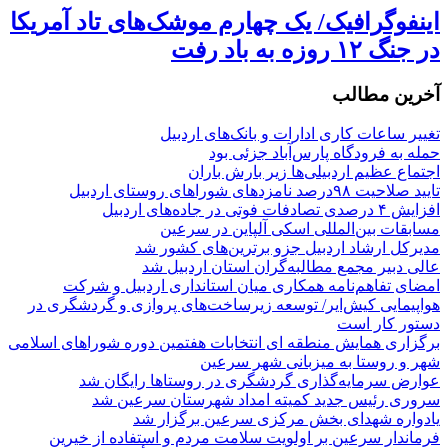
اینفوگرافیک/ یک چهارم موشک‌های تاد آمریکا
در جنگ ۱۲ روزه به باد رفت
آخرین مطالب
تغییر ساعات کاری ادارات و بانک‌های اردبیل
حمله به فرودگاه پارس‌‌آباد جزئی بود
اجتماع عظیم اردبیلی‌ها زیر بارش باران
تایید صلاحیت ۹۸درصد نامزدهای شوراهای روستای اردبیل
افزایش ۴ درصدی تصادفات فوتی در جاده‌های اردبیل
مسابقات بین‌المللی اسکی آلپاین در سرعین
مدیرکل ارشاد اردبیل جزو برترین‌های کشور شد
عالی دبیر مجمع مطالبه‌گران استان اردبیل شد
امضای تفاهم‌نامه همکاری میان استانداری اردبیل و شرکت
هواپیمایی کیش‌ایر/ توسعه زیرساخت‌های پروازی و گردشگری در
دستور کار است
برگزاری همایش منطقه ای انتخابات هفتمین دوره شوراهای اسلامی
شهر و روستا به میزبانی شهر سرعین
عوارض سرمایه‌گذاری گردشگری در روستاها رایگان شد
سروری رئیس جدید کمیته امداد شهرستان سرعین شد
یادواره شهدای بخش مرکزی سرعین برگزار شد
فرماندار سرعین بر اولویت سلامت مردم و استفاده از خیرین