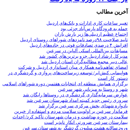
آخرین مطالب
تغییر ساعات کاری ادارات و بانک‌های اردبیل
حمله به فرودگاه پارس‌‌آباد جزئی بود
اجتماع عظیم اردبیلی‌ها زیر بارش باران
تایید صلاحیت ۹۸درصد نامزدهای شوراهای روستای اردبیل
افزایش ۴ درصدی تصادفات فوتی در جاده‌های اردبیل
مسابقات بین‌المللی اسکی آلپاین در سرعین
مدیرکل ارشاد اردبیل جزو برترین‌های کشور شد
عالی دبیر مجمع مطالبه‌گران استان اردبیل شد
امضای تفاهم‌نامه همکاری میان استانداری اردبیل و شرکت
هواپیمایی کیش‌ایر/ توسعه زیرساخت‌های پروازی و گردشگری در
دستور کار است
برگزاری همایش منطقه ای انتخابات هفتمین دوره شوراهای اسلامی
شهر و روستا به میزبانی شهر سرعین
عوارض سرمایه‌گذاری گردشگری در روستاها رایگان شد
سروری رئیس جدید کمیته امداد شهرستان سرعین شد
یادواره شهدای بخش مرکزی سرعین برگزار شد
فرماندار سرعین بر اولویت سلامت مردم و استفاده از خیرین
سلامت در حوزه بهداشت و درمان شهرستان تأکید کرد/ احداث
بیمارستان سرعین ضرورتی انکار ناپذیر است
ورود سالانه هشت میلیون گردشگر به شهرستان سرعین