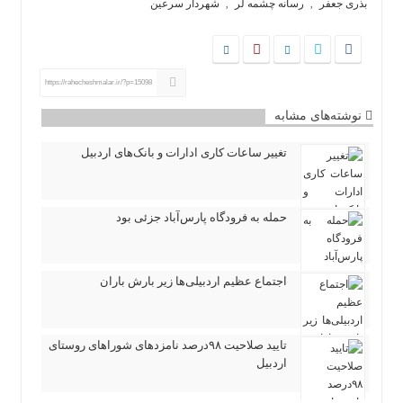
بذری جعفر
رسانه چشمه لر
شهردار سرعین
,
,
https://rahecheshmalar.ir/?p=15098
نوشته‌های مشابه
تغییر ساعات کاری ادارات و بانک‌های اردبیل
حمله به فرودگاه پارس‌‌آباد جزئی بود
اجتماع عظیم اردبیلی‌ها زیر بارش باران
تایید صلاحیت ۹۸درصد نامزدهای شوراهای روستای
اردبیل