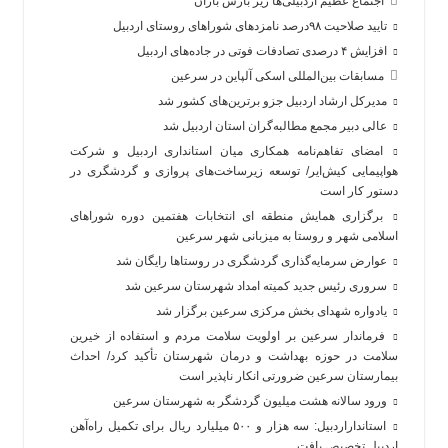
اجتماع عظیم اردبیلی‌ها زیر بارش باران
تایید صلاحیت ۹۸درصد نامزدهای شوراهای روستای اردبیل
افزایش ۴ درصدی تصادفات فوتی در جاده‌های اردبیل
مسابقات بین‌المللی اسکی آلپاین در سرعین
مدیرکل ارشاد اردبیل جزو برترین‌های کشور شد
عالی دبیر مجمع مطالبه‌گران استان اردبیل شد
امضای تفاهم‌نامه همکاری میان استانداری اردبیل و شرکت
هواپیمایی کیش‌ایر/ توسعه زیرساخت‌های پروازی و گردشگری در
دستور کار است
برگزاری همایش منطقه ای انتخابات هفتمین دوره شوراهای
اسلامی شهر و روستا به میزبانی شهر سرعین
عوارض سرمایه‌گذاری گردشگری در روستاها رایگان شد
سروری رئیس جدید کمیته امداد شهرستان سرعین شد
یادواره شهدای بخش مرکزی سرعین برگزار شد
فرماندار سرعین بر اولویت سلامت مردم و استفاده از خیرین
سلامت در حوزه بهداشت و درمان شهرستان تأکید کرد/ احداث
بیمارستان سرعین ضرورتی انکار ناپذیر است
ورود سالانه هشت میلیون گردشگر به شهرستان سرعین
استانداراردبیل: سه هزار و ۵۰۰ میلیارد ریال برای تکمیل راه‌آهن
اردبیل تخصیص یافت