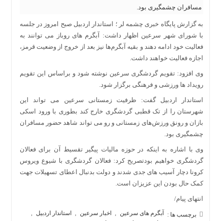
مسافران چشمگیری بود.
به گزارش پایگاه خبری چشمه لر ؛ استاندار اردبیل صبح امروز در جلسه
با شورای شهر سرعین اظهار داشت: آبگرم های روباز می توانند به
فعالیت خود ادامه دهند و بقیه آبگرم‌ها نیز بعد از خروج از وضعیت قرمز،
اجازه فعالیت خواهند داشت.
وی افزود: تقویم گردشگری سرعین نوشته شود و براساس‌ این تقویم
رویداد ها ورزشی و فرهنگی برگزار شود.
استاندار اردبیل گفت: ظرفیت زمستانی سرعین می تواند این
شهرستان را از تک قطبی گردشگری خارج کند بطوری با ورود اسکی
بازان و رونق ورزش‌های زمستانی و رو می تواند شاهد حضور مسافران
چشمگیری بود.
وی با اشاره به اینکه در حوزه مالیات پیگیر تقسیط آن برای فعالان
گردشگری خواهیم بودتصریح کرد: فعالان گردشگری با شیوع ویروس
کرونا دچار آسیب های جدی شدند و دولت بدنبال اعطای تسهیلات جهت
کمک حال بودن این عزیزان است.
انتهای پیام/
آبگرم های سرعین
اخبار سرعین
استاندار اردبیل
,
,
,
برچسب ها :