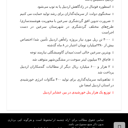
اسطوره فوتبال در زادگاهش اردبیل پا به توپ می‌شود
سخنگوی دولت: از سرمایه‌گذاران برای رشد تولید حمایت می کنیم
ضرورت تدوین افق گردشگری سرعین با محوریت هوشمندسازی/
طرح‌های مختلف گردشگری در شهرستان سرعین در دست
اجراست
۴۰۰۰ تن ریل مورد نیاز پروژه راه‌آهن اردبیل تأمین شد/ اختصاص
بیش از ۲۳۸۰میلیارد تومان اعتبار در ۸ ماه گذشته
ویترین سرعین خالی است؛میدان گاومیشگلی نیازمند توجه
قاچاق ۳۶ میلیون لیتر سوخت در مشگین‌شهر متوقف شد
۲ هزار و ۶۰۰‌ میلیارد ریال دیگر از مطالبات گندمکاران اردبیل
پرداخت شد
تفاهم‌نامه سرمایه‌گذاری برای تولید ۴۰۰ مگاوات انرژی خورشیدی
در استان اردبیل امضا ش
توزیع یک هزار پنل خورشیدی در بین عشایر اردبیل
تمامی حقوق مطالب برای "راه چشمه لر"محفوظ است و هرگونه کپی برداری
بدون ذکر منبع ممنوع می باشد.