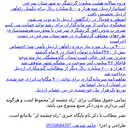
ورود سالانه هشت میلیون گردشگر به شهرستان سرعین
استانداراردبیل: سه هزار و ۵۰۰ میلیارد ریال برای تکمیل راه‌آهن
اردبیل تخصیص یافت
اسطوره فوتبال در زادگاهش اردبیل پا به توپ می‌شود
سخنگوی دولت: از سرمایه‌گذاران برای رشد تولید حمایت می کنیم
ضرورت تدوین افق گردشگری سرعین با محوریت هوشمندسازی/
طرح‌های مختلف گردشگری در شهرستان سرعین در دست
اجراست
۴۰۰۰ تن ریل مورد نیاز پروژه راه‌آهن اردبیل تأمین شد/ اختصاص
بیش از ۲۳۸۰میلیارد تومان اعتبار در ۸ ماه گذشته
ویترین سرعین خالی است؛میدان گاومیشگلی نیازمند توجه
قاچاق ۳۶ میلیون لیتر سوخت در مشگین‌شهر متوقف شد
۲ هزار و ۶۰۰‌ میلیارد ریال دیگر از مطالبات گندمکاران اردبیل
پرداخت شد
تفاهم‌نامه سرمایه‌گذاری برای تولید ۴۰۰ مگاوات انرژی خورشیدی
در استان اردبیل امضا ش
توزیع یک هزار پنل خورشیدی در بین عشایر اردبیل
تمامی حقوق مطالب برای "راه چشمه لر"محفوظ است و هرگونه
کپی برداری بدون ذکر منبع ممنوع می باشد.
نشر مطالب با ذکر نام پایگاه خبری "راه چشمه لر" بلامانع است.
طراحی و اجرا :
حامد صدیقی 09358684397