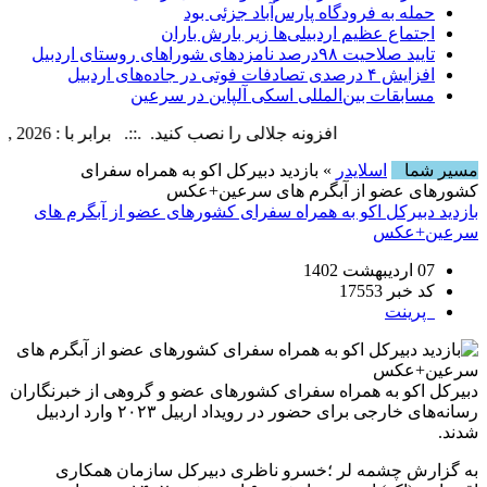
حمله به فرودگاه پارس‌‌آباد جزئی بود
اجتماع عظیم اردبیلی‌ها زیر بارش باران
تایید صلاحیت ۹۸درصد نامزدهای شوراهای روستای اردبیل
افزایش ۴ درصدی تصادفات فوتی در جاده‌های اردبیل
مسابقات بین‌المللی اسکی آلپاین در سرعین
افزونه جلالی را نصب کنید. .::. برابر با : Thursday, 6 August , 2026
مسیر شما
اسلایدر
» بازدید دبیرکل اکو به همراه سفرای
کشورهای عضو از آبگرم های سرعین+عکس
بازدید دبیرکل اکو به همراه سفرای کشورهای عضو از آبگرم های
سرعین+عکس
07 اردیبهشت 1402
کد خبر 17553
پرینت
دبیرکل اکو به همراه سفرای کشورهای عضو و گروهی از خبرنگاران
رسانه‌های خارجی برای حضور در رویداد اربیل ۲۰۲۳ وارد اردبیل
شدند.
به گزارش چشمه لر ؛خسرو ناظری دبیرکل سازمان همکاری