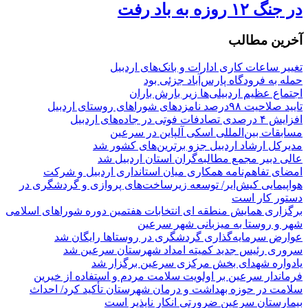
در جنگ ۱۲ روزه به باد رفت
آخرین مطالب
تغییر ساعات کاری ادارات و بانک‌های اردبیل
حمله به فرودگاه پارس‌‌آباد جزئی بود
اجتماع عظیم اردبیلی‌ها زیر بارش باران
تایید صلاحیت ۹۸درصد نامزدهای شوراهای روستای اردبیل
افزایش ۴ درصدی تصادفات فوتی در جاده‌های اردبیل
مسابقات بین‌المللی اسکی آلپاین در سرعین
مدیرکل ارشاد اردبیل جزو برترین‌های کشور شد
عالی دبیر مجمع مطالبه‌گران استان اردبیل شد
امضای تفاهم‌نامه همکاری میان استانداری اردبیل و شرکت
هواپیمایی کیش‌ایر/ توسعه زیرساخت‌های پروازی و گردشگری در
دستور کار است
برگزاری همایش منطقه ای انتخابات هفتمین دوره شوراهای اسلامی
شهر و روستا به میزبانی شهر سرعین
عوارض سرمایه‌گذاری گردشگری در روستاها رایگان شد
سروری رئیس جدید کمیته امداد شهرستان سرعین شد
یادواره شهدای بخش مرکزی سرعین برگزار شد
فرماندار سرعین بر اولویت سلامت مردم و استفاده از خیرین
سلامت در حوزه بهداشت و درمان شهرستان تأکید کرد/ احداث
بیمارستان سرعین ضرورتی انکار ناپذیر است