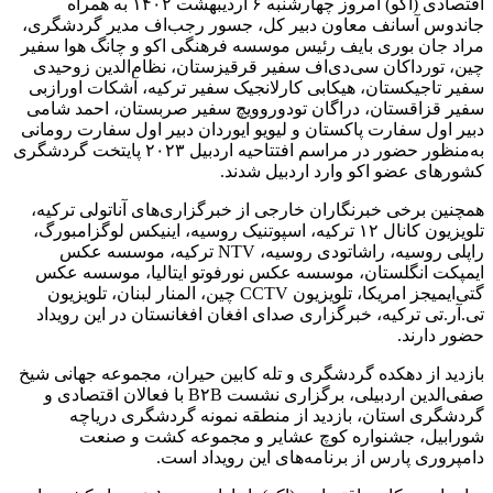
اقتصادی (اکو) امروز چهارشنبه ۶ اردیبهشت ۱۴۰۲ به همراه
جاندوس آسانف معاون دبیر کل، جسور رجب‌اف مدیر گردشگری،
مراد جان بوری بایف رئیس موسسه فرهنگی اکو و چانگ هوا سفیر
چین، تورداکان سی‌دی‌اف سفیر قرقیزستان، نظام‌الدین زوحیدی
سفیر تاجیکستان، هیکابی کارلانجیک سفیر ترکیه، آشکات اورازبی
سفیر قزاقستان، دراگان تودوروویچ سفیر صربستان، احمد شامی
دبیر اول سفارت پاکستان و لیویو ایوردان دبیر اول سفارت رومانی
به‌منظور حضور در مراسم افتتاحیه اردبیل ۲۰۲۳ پایتخت گردشگری
کشورهای عضو اکو وارد اردبیل شدند.
همچنین برخی خبرنگاران خارجی از خبرگزاری‌های آناتولی ترکیه،
تلویزیون کانال ۱۲ ترکیه، اسپوتنیک روسیه، اینیکس لوگزامبورگ،
راپلی روسیه، راشاتودی روسیه، NTV ترکیه، موسسه عکس
ایمپکت انگلستان، موسسه عکس نورفوتو ایتالیا، موسسه عکس
گتی‌ایمیجز امریکا، تلویزیون CCTV چین، المنار لبنان، تلویزیون
تی.آر.تی ترکیه، خبرگزاری صدای افغان افغانستان در این رویداد
حضور دارند.
بازدید از دهکده گردشگری و تله کابین حیران، مجموعه جهانی شیخ
صفی‌الدین اردبیلی، برگزاری نشست B۲B با فعالان اقتصادی و
گردشگری استان، بازدید از منطقه نمونه گردشگری دریاچه
شورابیل، جشنواره کوچ عشایر و مجموعه کشت و صنعت
دامپروری پارس از برنامه‌های این رویداد است.