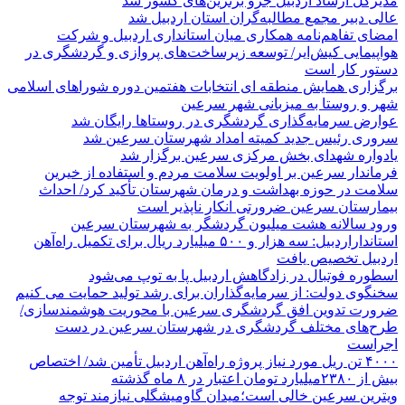
مدیرکل ارشاد اردبیل جزو برترین‌های کشور شد
عالی دبیر مجمع مطالبه‌گران استان اردبیل شد
امضای تفاهم‌نامه همکاری میان استانداری اردبیل و شرکت
هواپیمایی کیش‌ایر/ توسعه زیرساخت‌های پروازی و گردشگری در
دستور کار است
برگزاری همایش منطقه ای انتخابات هفتمین دوره شوراهای اسلامی
شهر و روستا به میزبانی شهر سرعین
عوارض سرمایه‌گذاری گردشگری در روستاها رایگان شد
سروری رئیس جدید کمیته امداد شهرستان سرعین شد
یادواره شهدای بخش مرکزی سرعین برگزار شد
فرماندار سرعین بر اولویت سلامت مردم و استفاده از خیرین
سلامت در حوزه بهداشت و درمان شهرستان تأکید کرد/ احداث
بیمارستان سرعین ضرورتی انکار ناپذیر است
ورود سالانه هشت میلیون گردشگر به شهرستان سرعین
استانداراردبیل: سه هزار و ۵۰۰ میلیارد ریال برای تکمیل راه‌آهن
اردبیل تخصیص یافت
اسطوره فوتبال در زادگاهش اردبیل پا به توپ می‌شود
سخنگوی دولت: از سرمایه‌گذاران برای رشد تولید حمایت می کنیم
ضرورت تدوین افق گردشگری سرعین با محوریت هوشمندسازی/
طرح‌های مختلف گردشگری در شهرستان سرعین در دست
اجراست
۴۰۰۰ تن ریل مورد نیاز پروژه راه‌آهن اردبیل تأمین شد/ اختصاص
بیش از ۲۳۸۰میلیارد تومان اعتبار در ۸ ماه گذشته
ویترین سرعین خالی است؛میدان گاومیشگلی نیازمند توجه