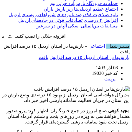
حمله به فرودگاه پارس‌‌آباد جزئی بود
اجتماع عظیم اردبیلی‌ها زیر بارش باران
تایید صلاحیت ۹۸درصد نامزدهای شوراهای روستای اردبیل
افزایش ۴ درصدی تصادفات فوتی در جاده‌های اردبیل
مسابقات بین‌المللی اسکی آلپاین در سرعین
افزونه جلالی را نصب کنید. .::. برابر با : , 9 August , 2026
مسیر شما
اجتماعی
» بارش‌ها در استان اردبیل ۱۵ درصد افزایش
یافت
بارش‌ها در استان اردبیل ۱۵ درصد افزایش یافت
08 آذر 1403
کد خبر 19030
پرینت
مدیرکل هواشناسی استان اردبیل از بهبود ۱۵ درصدی وضع بارش در
این استان در جریان فعالیت سامانه بارشی اخیر خبر داد.
مجید کوهی
صبح امروز در جمع خبرنگاران اظهار کرد: پیرو صدور
هشدار هواشناسی به ویژه در روزهای پنجم و ششم آذرماه استان
اردبیل تحت نفوذ سامانه بارشی گسترده‌ای قرار گرفت.