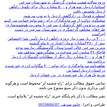
ورود سالانه هشت میلیون گردشگر به شهرستان سرعین
استانداراردبیل: سه هزار و ۵۰۰ میلیارد ریال برای تکمیل راه‌آهن
اردبیل تخصیص یافت
اسطوره فوتبال در زادگاهش اردبیل پا به توپ می‌شود
سخنگوی دولت: از سرمایه‌گذاران برای رشد تولید حمایت می کنیم
ضرورت تدوین افق گردشگری سرعین با محوریت هوشمندسازی/
طرح‌های مختلف گردشگری در شهرستان سرعین در دست
اجراست
۴۰۰۰ تن ریل مورد نیاز پروژه راه‌آهن اردبیل تأمین شد/ اختصاص
بیش از ۲۳۸۰میلیارد تومان اعتبار در ۸ ماه گذشته
ویترین سرعین خالی است؛میدان گاومیشگلی نیازمند توجه
قاچاق ۳۶ میلیون لیتر سوخت در مشگین‌شهر متوقف شد
۲ هزار و ۶۰۰‌ میلیارد ریال دیگر از مطالبات گندمکاران اردبیل
پرداخت شد
تفاهم‌نامه سرمایه‌گذاری برای تولید ۴۰۰ مگاوات انرژی خورشیدی
در استان اردبیل امضا ش
توزیع یک هزار پنل خورشیدی در بین عشایر اردبیل
تمامی حقوق مطالب برای "راه چشمه لر"محفوظ است و هرگونه
کپی برداری بدون ذکر منبع ممنوع می باشد.
نشر مطالب با ذکر نام پایگاه خبری "راه چشمه لر" بلامانع است.
طراحی و اجرا :
حامد صدیقی 09358684397