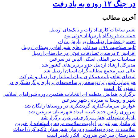
در جنگ ۱۲ روزه به باد رفت
آخرین مطالب
تغییر ساعات کاری ادارات و بانک‌های اردبیل
حمله به فرودگاه پارس‌‌آباد جزئی بود
اجتماع عظیم اردبیلی‌ها زیر بارش باران
تایید صلاحیت ۹۸درصد نامزدهای شوراهای روستای اردبیل
افزایش ۴ درصدی تصادفات فوتی در جاده‌های اردبیل
مسابقات بین‌المللی اسکی آلپاین در سرعین
مدیرکل ارشاد اردبیل جزو برترین‌های کشور شد
عالی دبیر مجمع مطالبه‌گران استان اردبیل شد
امضای تفاهم‌نامه همکاری میان استانداری اردبیل و شرکت
هواپیمایی کیش‌ایر/ توسعه زیرساخت‌های پروازی و گردشگری در
دستور کار است
برگزاری همایش منطقه ای انتخابات هفتمین دوره شوراهای اسلامی
شهر و روستا به میزبانی شهر سرعین
عوارض سرمایه‌گذاری گردشگری در روستاها رایگان شد
سروری رئیس جدید کمیته امداد شهرستان سرعین شد
یادواره شهدای بخش مرکزی سرعین برگزار شد
فرماندار سرعین بر اولویت سلامت مردم و استفاده از خیرین
سلامت در حوزه بهداشت و درمان شهرستان تأکید کرد/ احداث
بیمارستان سرعین ضرورتی انکار ناپذیر است