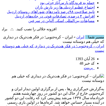
حمله به فرودگاه پارس‌‌آباد جزئی بود
اجتماع عظیم اردبیلی‌ها زیر بارش باران
تایید صلاحیت ۹۸درصد نامزدهای شوراهای روستای اردبیل
افزایش ۴ درصدی تصادفات فوتی در جاده‌های اردبیل
مسابقات بین‌المللی اسکی آلپاین در سرعین
افزونه جلالی را نصب کنید. .::. برابر با : iday, 7 August , 2026
مسیر شما
ایران
» ایران – کره‌جنوبی؛ در فکر هت‌تریک در دیداری
که خیلی هم دوستانه نیست
ایران – کره‌جنوبی؛ در فکر هت‌تریک در دیداری که خیلی هم دوستانه
نیست
26 آبان 1393
کد خبر 48
پرینت
به‌گزارش خبرگزاری رها ، پس از برگزاری اولین دیدار ایران و
کره‌جنوبی خارج از خاک این دو کشور در روز چهارشنبه هفتم
خردادماه سال ۱۳۳۷ می‌شد پیش‌بینی کرد که رقابت این دو کشور
در آینده بسیار حساس خواهد شد. کره‌ای‌ها در اولین بازی رسمی