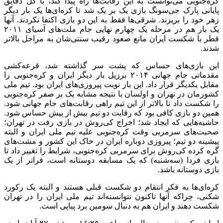
کره‌جنوبی می‌توانست به این رقابت‌ها راه پیدا کند، با گل دقایق
پایانی پارک جی‌سونگ بازی یک بر یک شد تا کره‌ای‌ها یک بار دیگر
زهر خود را بریزند. شرقی‌ها فقط به این دو بازی اکتفا نکردند. آنها
یک بار هم در مرحله یک چهارم نهایی جام ملت‌های آسیای ۲۰۱۱
قطر با شکست ایران مانع صعود رقیب سنتی‌شان به مراحل بالاتر
شدند.
این بازی‌های حساس که پشت سر گذاشته شد، قرعه‌کشی
مقدماتی جام جهانی ۲۰۱۴ برزیل بار دیگر ایران و کره‌جنوبی را
مقابل یکدیگر قرار داد. این بار نوبت پیروزی‌های ایران بود. تیم ملی
کشورمان در تهران و اولسان با نتیجه مشابه یک بر صفر کره‌جنوبی
را شکست داد تا بالاتر از این تیم راهی رقابت‌های جام جهانی شود.
همین دو بازی کافی بود که رقابت دو تیم بیش از پیش حساس شود.
حاشیه‌هایی که ایجاد شد؛ اخراج کی‌روش در بازی رفت در تهران؛
صحبت‌های سرمربی وقت کره‌جنوبی علیه تیم ملی ایران و البته
پیشینه دو تیم؛ پیروزی دوباره ایران در خاک این کشور و مشت‌های
گره کرده کی‌روش برای سرمربی کره‌جنوبی، شرایط را تغییر داد تا
بازی فردا (سه‌شنبه) که یک مسابقه دوستانه است، فراتر از یک
بازی دوستانه باشد.
کره‌ای‌ها به فکر انتقام دو شکست قبلی هستند و البته یک رکورد
شکنی، چراکه آنها تاکنون نتوانسته‌اند تیم ملی ایران را در تهران
شکست دهند و ایران هم به دنبال سومین برد پیاپی است.