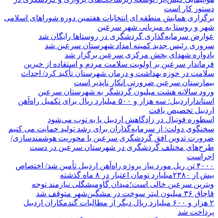
دستور کار است
برگزاری همایش منطقه ای انتخابات هفتمین دوره شوراهای اسلامی
شهر و روستا به میزبانی شهر سرعین
عوارض سرمایه‌گذاری گردشگری در روستاها رایگان شد
سروری رئیس جدید کمیته امداد شهرستان سرعین شد
یادواره شهدای بخش مرکزی سرعین برگزار شد
فرماندار سرعین بر اولویت سلامت مردم و استفاده از خیرین
سلامت در حوزه بهداشت و درمان شهرستان تأکید کرد/ احداث
بیمارستان سرعین ضرورتی انکار ناپذیر است
ورود سالانه هشت میلیون گردشگر به شهرستان سرعین
استانداراردبیل: سه هزار و ۵۰۰ میلیارد ریال برای تکمیل راه‌آهن
اردبیل تخصیص یافت
اسطوره فوتبال در زادگاهش اردبیل پا به توپ می‌شود
سخنگوی دولت: از سرمایه‌گذاران برای رشد تولید حمایت می کنیم
ضرورت تدوین افق گردشگری سرعین با محوریت هوشمندسازی/
طرح‌های مختلف گردشگری در شهرستان سرعین در دست
اجراست
۴۰۰۰ تن ریل مورد نیاز پروژه راه‌آهن اردبیل تأمین شد/ اختصاص
بیش از ۲۳۸۰میلیارد تومان اعتبار در ۸ ماه گذشته
ویترین سرعین خالی است؛میدان گاومیشگلی نیازمند توجه
قاچاق ۳۶ میلیون لیتر سوخت در مشگین‌شهر متوقف شد
۲ هزار و ۶۰۰‌ میلیارد ریال دیگر از مطالبات گندمکاران اردبیل
پرداخت شد