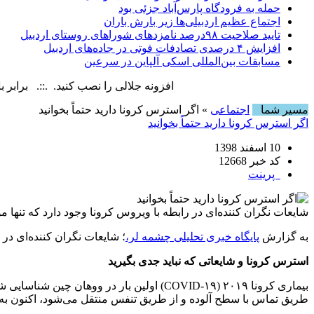
حمله به فرودگاه پارس‌‌آباد جزئی بود
اجتماع عظیم اردبیلی‌ها زیر بارش باران
تایید صلاحیت ۹۸درصد نامزدهای شوراهای روستای اردبیل
افزایش ۴ درصدی تصادفات فوتی در جاده‌های اردبیل
مسابقات بین‌المللی اسکی آلپاین در سرعین
افزونه جلالی را نصب کنید. .::. برابر با : Sunday, 9 August , 2026
مسیر شما
اجتماعی
» اگر استرس کرونا دارید حتماً بخوانید
اگر استرس کرونا دارید حتماً بخوانید
10 اسفند 1398
کد خبر 12668
پرینت
شایعات نگران کننده‌ای در رابطه با ویروس کرونا وجود دارد که تنها 
به گزارش
پایگاه خبری تحلیلی چشمه لر،
؛ شایعات نگران کننده‌ای در
استرس کرونا و شایعاتی که نباید جدی بگیرید
بیماری کرونا ۲۰۱۹ (COVID-۱۹) اولین بار د
طریق تماس با سطح آلوده و از طریق تنفس منتقل می‌شود، اکنون به ک