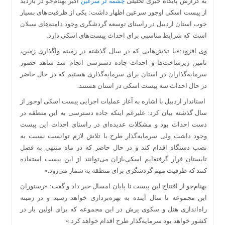
به گزارش پایگاه خبری تحلیلی
اکبر بهنام‌جو در بازدید
چشمه لر سرعین
از پیست اسکی اوجور سرعین اظهار داشت: یکی از ظرفیت‌های بسیار
خوب استان اردبیل در راستای توسعه گردشگری وجود دامنه‌های سبلان
است که شرایط مناسبی برای احداث پیست‌های اسکی دارد.
وی افزود:«با تلاش‌هایی که در سال گذشته در زمینه واگذاری زمین،
تامین زیرساخت‌ها و احداث جاده دسترسی انجام شد شاهد حضور
سرمایه‌گذاران در استان برای سرمایه‌گذاری هستیم که در حال حاضر
در حال احداث سه پیست اسکی در استان هستند.
استاندار اردبیل با اشاره به آغاز عملیات اجرایی پیست اسکی اوجور از
سال گذشته بیان کرد: علیرغم اینکه جاده دسترسی به این منطقه در
دست احداث بود و مشکلات عدیده‌ای در راستای احداث این پیست
وجود داشت ولی سرمایه‌گذار طرح با تلاش لازم توانست نسبت به
نصب دستگاه اقدام کند و در حال حاضر که در ماه منتهی به فصل
تابستان قرار گرفته‌ایم اسکی‌بازان می‌توانند از این پیست استفاده
کنند که ظرفیت مهم گردشگری برای منطقه به شمار می‌رود.»
بهنام‌جو از افتتاح این پیست تا پایان امسال خبر داد و گفت:‌ «رستوران
این مجموعه تا سال آینده به بهره‌برداری خواهد رسید و در زمینه
راه‌اندازی هتل و سکوی پرش در این مجموعه که برای اولین بار در
کشور خواهد بود سرمایه‌گذار طرح اقدام خواهد کرد.»