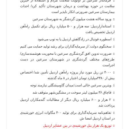
فرماندار سرعین بر اولویت سلامت مردم و استفاده از خیرین
سلامت در حوزه بهداشت و درمان شهرستان تأکید کرد/ احداث
بیمارستان سرعین ضرورتی انکار ناپذیر است
ورود سالانه هشت میلیون گردشگر به شهرستان سرعین
استانداراردبیل: سه هزار و ۵۰۰ میلیارد ریال برای تکمیل راه‌آهن
اردبیل تخصیص یافت
اسطوره فوتبال در زادگاهش اردبیل پا به توپ می‌شود
سخنگوی دولت: از سرمایه‌گذاران برای رشد تولید حمایت می کنیم
ضرورت تدوین افق گردشگری سرعین با محوریت هوشمندسازی/
طرح‌های مختلف گردشگری در شهرستان سرعین در دست
اجراست
۴۰۰۰ تن ریل مورد نیاز پروژه راه‌آهن اردبیل تأمین شد/ اختصاص
بیش از ۲۳۸۰میلیارد تومان اعتبار در ۸ ماه گذشته
ویترین سرعین خالی است؛میدان گاومیشگلی نیازمند توجه
قاچاق ۳۶ میلیون لیتر سوخت در مشگین‌شهر متوقف شد
۲ هزار و ۶۰۰‌ میلیارد ریال دیگر از مطالبات گندمکاران اردبیل
پرداخت شد
تفاهم‌نامه سرمایه‌گذاری برای تولید ۴۰۰ مگاوات انرژی خورشیدی
در استان اردبیل امضا ش
توزیع یک هزار پنل خورشیدی در بین عشایر اردبیل