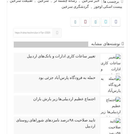
خبر سرعین
رسانه چشمه لر
سرعین
طبیعت سرعین
,
,
,
,
برچسب ها :
پیست اسکی اوجور
گردشگری سرعین
,
https://rahecheshmalar.ir/?p=13115
نوشته‌های مشابه
تغییر ساعات کاری ادارات و بانک‌های اردبیل
حمله به فرودگاه پارس‌‌آباد جزئی بود
اجتماع عظیم اردبیلی‌ها زیر بارش باران
تایید صلاحیت ۹۸درصد نامزدهای شوراهای روستای
اردبیل