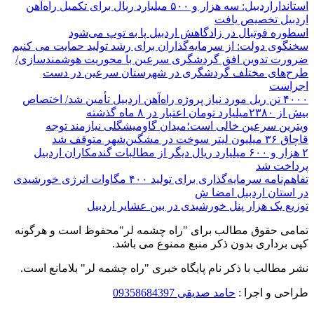
استانداراردبیل: سه هزار و ۵۰۰ میلیارد ریال برای تکمیل راه‌آهن
اردبیل تخصیص یافت
اسطوره فوتبال در زادگاهش اردبیل پا به توپ می‌شود
سخنگوی دولت: از سرمایه‌گذاران برای رشد تولید حمایت می کنیم
ضرورت تدوین افق گردشگری سرعین با محوریت هوشمندسازی/
طرح‌های مختلف گردشگری در شهرستان سرعین در دست
اجراست
۴۰۰۰ تن ریل مورد نیاز پروژه راه‌آهن اردبیل تأمین شد/ اختصاص
بیش از ۲۳۸۰میلیارد تومان اعتبار در ۸ ماه گذشته
ویترین سرعین خالی است؛میدان گاومیشگلی نیازمند توجه
قاچاق ۳۶ میلیون لیتر سوخت در مشگین‌شهر متوقف شد
۲ هزار و ۶۰۰‌ میلیارد ریال دیگر از مطالبات گندمکاران اردبیل
پرداخت شد
تفاهم‌نامه سرمایه‌گذاری برای تولید ۴۰۰ مگاوات انرژی خورشیدی
در استان اردبیل امضا ش
توزیع یک هزار پنل خورشیدی در بین عشایر اردبیل
تمامی حقوق مطالب برای "راه چشمه لر"محفوظ است و هرگونه
کپی برداری بدون ذکر منبع ممنوع می باشد.
نشر مطالب با ذکر نام پایگاه خبری "راه چشمه لر" بلامانع است.
طراحی و اجرا :
حامد صدیقی 09358684397