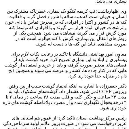
بستری می باشد.
وی اظهارداشت: تب کریمه کنگو یک بیماری خطرناک مشترک بین
انسان و حیوان است که همه ساله با شروع فصل گرما و فعالیت
کنه ها در کشور و اکثرا در افرادی که در معرض تماس با دام، خون
و ترشحات حیوان آلوده قرار می گیرند و یا افرادی که توسط کنه
مورد گزش قرار می گیرند، مشاهده می شود. همچنین یکی از
روش‌های انتقال این بیماری، گزش با کنه هیالوما است که در
صورت مشاهده، نباید این کنه ها با دست له شوند.
معاون امور بهداشتی دانشگاه با تاکید بر رعایت نکات لازم برای
پیشگیری از ابتلا به این بیماری تصریح کرد: خرید گوشت باید از
قصابی های معتبر صورت گرفته و باید از خرید و استفاده از گوشت
هایی که در کنار جاده ها، کشتار و عرضه می شوند و همچنین ذبح
دام در منزل، جداً خودداری کرد.
دکتر جعفرزاده با اشاره به اینکه انجماد گوشت سبب از بین رفتن
ویروس CCHF نمی شود، هشدار داد: گوشت‌های مشکوک باید به
مدت ۲۴ ساعت و جگر، کلیه و قلب بمدت ۴۸ ساعت در دمای ۲ تا
۴ درجه یخچال نگهداری شده و از مصرف بلافاصله گوشت های تازه
خودداری شود.
رئیس مرکز بهداشت استان تاکید کرد: از عموم هم استانی های
عزیز درخواست می شود در صورت بروز علائم اولیه سرماخوردگی
شامل تب، لرز، آبریزش از بینی، درد بدن و یا مشاهده خونریزی غیر