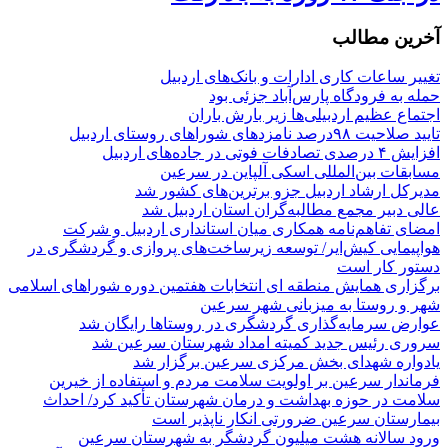
آخرین مطالب
تغییر ساعات کاری ادارات و بانک‌های اردبیل
حمله به فرودگاه پارس‌‌آباد جزئی بود
اجتماع عظیم اردبیلی‌ها زیر بارش باران
تایید صلاحیت ۹۸درصد نامزدهای شوراهای روستای اردبیل
افزایش ۴ درصدی تصادفات فوتی در جاده‌های اردبیل
مسابقات بین‌المللی اسکی آلپاین در سرعین
مدیرکل ارشاد اردبیل جزو برترین‌های کشور شد
عالی دبیر مجمع مطالبه‌گران استان اردبیل شد
امضای تفاهم‌نامه همکاری میان استانداری اردبیل و شرکت
هواپیمایی کیش‌ایر/ توسعه زیرساخت‌های پروازی و گردشگری در
دستور کار است
برگزاری همایش منطقه ای انتخابات هفتمین دوره شوراهای اسلامی
شهر و روستا به میزبانی شهر سرعین
عوارض سرمایه‌گذاری گردشگری در روستاها رایگان شد
سروری رئیس جدید کمیته امداد شهرستان سرعین شد
یادواره شهدای بخش مرکزی سرعین برگزار شد
فرماندار سرعین بر اولویت سلامت مردم و استفاده از خیرین
سلامت در حوزه بهداشت و درمان شهرستان تأکید کرد/ احداث
بیمارستان سرعین ضرورتی انکار ناپذیر است
ورود سالانه هشت میلیون گردشگر به شهرستان سرعین