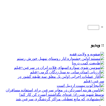
=
:: ویدیو