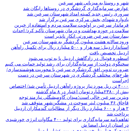
شهر و روستا به میزبانی شهر سرعین
عوارض سرمایه‌گذاری گردشگری در روستاها رایگان شد
سروری رئیس جدید کمیته امداد شهرستان سرعین شد
یادواره شهدای بخش مرکزی سرعین برگزار شد
فرماندار سرعین بر اولویت سلامت مردم و استفاده از خیرین
سلامت در حوزه بهداشت و درمان شهرستان تأکید کرد/ احداث
بیمارستان سرعین ضرورتی انکار ناپذیر است
ورود سالانه هشت میلیون گردشگر به شهرستان سرعین
استانداراردبیل: سه هزار و ۵۰۰ میلیارد ریال برای تکمیل راه‌آهن
اردبیل تخصیص یافت
اسطوره فوتبال در زادگاهش اردبیل پا به توپ می‌شود
سخنگوی دولت: از سرمایه‌گذاران برای رشد تولید حمایت می کنیم
ضرورت تدوین افق گردشگری سرعین با محوریت هوشمندسازی/
طرح‌های مختلف گردشگری در شهرستان سرعین در دست
اجراست
۴۰۰۰ تن ریل مورد نیاز پروژه راه‌آهن اردبیل تأمین شد/ اختصاص
بیش از ۲۳۸۰میلیارد تومان اعتبار در ۸ ماه گذشته
ویترین سرعین خالی است؛میدان گاومیشگلی نیازمند توجه
قاچاق ۳۶ میلیون لیتر سوخت در مشگین‌شهر متوقف شد
۲ هزار و ۶۰۰‌ میلیارد ریال دیگر از مطالبات گندمکاران اردبیل
پرداخت شد
تفاهم‌نامه سرمایه‌گذاری برای تولید ۴۰۰ مگاوات انرژی خورشیدی
در استان اردبیل امضا ش
توزیع یک هزار پنل خورشیدی در بین عشایر اردبیل