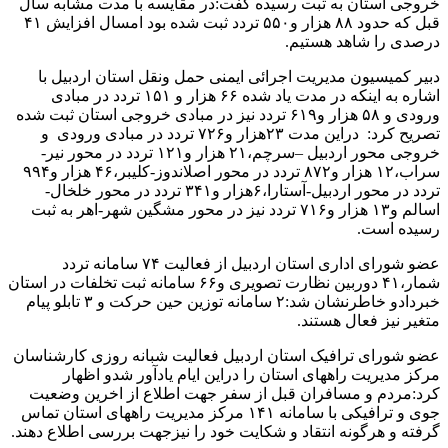
خروجی استان به ثبت رسیده گفت:در مقایسه با مدت مشابه سال
قبل که حدود ۸۸ هزار و۵۵۰ تردد ثبت شده بود امسال افزایش ۴۱
درصدی را شاهد هستیم.
دبیر کمیسیون مدیریت اجرائی ایمنی حمل ونقل استان اردبیل با
اشاره به اینکه در مدت یاد شده ۶۶ هزار و ۱۵۱ تردد در مبادی
ورودی و ۵۸ هزار و۶۱۹ تردد نیز در مبادی خروجی استان ثبت شده
تصریح کرد: دراین مدت ۲۳هزار و۷۲۶ تردد در مبادی ورودی و
خروجی محور اردبیل –سرچم،۲۱ هزار و۱۲۱ تردد در محور نیر-
سراب،۱۲ هزار و۸۷۲ تردد در محور اصلاندوز-کلیبر،۴۶ هزار و۹۹۴
تردد در محور اردبیل-آستارا،۶هزار و۳۴۱ تردد در محور خلخال-
اسالم و۱۳ هزار و۷۱۶ تردد نیز در محور مشگین شهر-اهر به ثبت
رسیده است.
عضو شورای اداری استان اردبیل از فعالیت ۷۴ سامانه تردد
شمار،۴۱ دوربین نظارت تصویری و۶۶ سامانه ثبت تخلفات در استان
خبردادو خاطرنشان شد:۲ سامانه توزین حین حرکت و ۳ تابلو پیام
متغیر نیز فعال هستند.
عضو شورای ترافیک استان اردبیل فعالیت شبانه روزی کارشناسان
مرکز مدیریت راههای استان را دراین ایام یادآور شدو اظهار
کرد:مردم و مسافران قبل از سفر جهت اطلاع از اخرین وضعیت
جوی و ترافیکی با سامانه ۱۴۱ مرکز مدیریت راههای استان تماس
گرفته و هرگونه انتقاد و شکایت خود را نیزجهت بررسی اطلاع دهند.