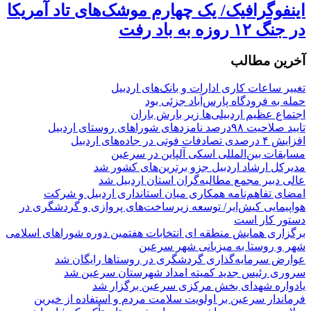
اینفوگرافیک/ یک چهارم موشک‌های تاد آمریکا
در جنگ ۱۲ روزه به باد رفت
آخرین مطالب
تغییر ساعات کاری ادارات و بانک‌های اردبیل
حمله به فرودگاه پارس‌‌آباد جزئی بود
اجتماع عظیم اردبیلی‌ها زیر بارش باران
تایید صلاحیت ۹۸درصد نامزدهای شوراهای روستای اردبیل
افزایش ۴ درصدی تصادفات فوتی در جاده‌های اردبیل
مسابقات بین‌المللی اسکی آلپاین در سرعین
مدیرکل ارشاد اردبیل جزو برترین‌های کشور شد
عالی دبیر مجمع مطالبه‌گران استان اردبیل شد
امضای تفاهم‌نامه همکاری میان استانداری اردبیل و شرکت
هواپیمایی کیش‌ایر/ توسعه زیرساخت‌های پروازی و گردشگری در
دستور کار است
برگزاری همایش منطقه ای انتخابات هفتمین دوره شوراهای اسلامی
شهر و روستا به میزبانی شهر سرعین
عوارض سرمایه‌گذاری گردشگری در روستاها رایگان شد
سروری رئیس جدید کمیته امداد شهرستان سرعین شد
یادواره شهدای بخش مرکزی سرعین برگزار شد
فرماندار سرعین بر اولویت سلامت مردم و استفاده از خیرین