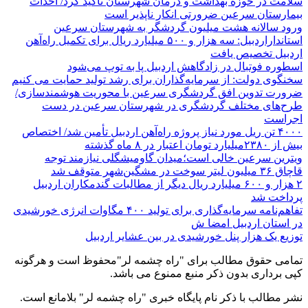
سلامت در حوزه بهداشت و درمان شهرستان تأکید کرد/ احداث
بیمارستان سرعین ضرورتی انکار ناپذیر است
ورود سالانه هشت میلیون گردشگر به شهرستان سرعین
استانداراردبیل: سه هزار و ۵۰۰ میلیارد ریال برای تکمیل راه‌آهن
اردبیل تخصیص یافت
اسطوره فوتبال در زادگاهش اردبیل پا به توپ می‌شود
سخنگوی دولت: از سرمایه‌گذاران برای رشد تولید حمایت می کنیم
ضرورت تدوین افق گردشگری سرعین با محوریت هوشمندسازی/
طرح‌های مختلف گردشگری در شهرستان سرعین در دست
اجراست
۴۰۰۰ تن ریل مورد نیاز پروژه راه‌آهن اردبیل تأمین شد/ اختصاص
بیش از ۲۳۸۰میلیارد تومان اعتبار در ۸ ماه گذشته
ویترین سرعین خالی است؛میدان گاومیشگلی نیازمند توجه
قاچاق ۳۶ میلیون لیتر سوخت در مشگین‌شهر متوقف شد
۲ هزار و ۶۰۰‌ میلیارد ریال دیگر از مطالبات گندمکاران اردبیل
پرداخت شد
تفاهم‌نامه سرمایه‌گذاری برای تولید ۴۰۰ مگاوات انرژی خورشیدی
در استان اردبیل امضا ش
توزیع یک هزار پنل خورشیدی در بین عشایر اردبیل
تمامی حقوق مطالب برای "راه چشمه لر"محفوظ است و هرگونه
کپی برداری بدون ذکر منبع ممنوع می باشد.
نشر مطالب با ذکر نام پایگاه خبری "راه چشمه لر" بلامانع است.