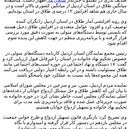
صدیف بدری در گفتگو با خبرنگار
سبلان ما،
اظهار داشت: متاسفانه
میانگین طلاق در استان اردبیل از میانگین کشوری بالاتر است و در
سال جاری هم شاهد افزایش ۱۲ درصدی طلاق در استان بوده‌ایم.
وی روند افزایشی آمار طلاق در استان اردبیل را نگران کننده
توصیف کرد و افزود: عوامل متعددی در افزایش طلاق دخیل هستند
که بایستی توسط دستگاه‌های متولی به صورت دقیق مورد بررسی
قرار گرفته و با برنامه‌ریزی منظم در جهت کاهش این پدیده شوم
اقدام شود.
رئیس مجمع نمایندگان استان اردبیل کارنامه دستگاه‌های متولی در
خصوص تحکیم نهاد خانواده در استان را غیرقابل قبول ارزیابی کرد و
گفت: ۱۷ دستگاه و نهاد اجتماعی در حوزه آسیب‌های اجتماعی مانند
طلاق مسئولیت داشته و در این رابطه اعتبار دولتی دریافت می‌کنند.
همه این مجموعه‌ها باید نسبت به عملکرد خود پاسخگو باشند.
نماینده مردم اردبیل، نمین، نیر و سرعین در مجلس شورای اسلامی
با بیان این که کاهش طلاق و حل مشکل ازدواج جوانان از دغدغه‌های
اصلی نمایندگان مجلس است، خاطر نشان کرد: در حوزه خانواده به
صورت جزیره‌ای عمل شده و فاقد برنامه‌ریزی بلند مدت برای
تحکیم نهاد خانواده و تسهیل ازدواج جوانان هستیم.
وی تصریح کرد: بازنگری قانون تسهیل ازدواج و طرح جوانی جمعیت
در مجلس یازدهم در دستور کار قرار گرفته و امیدوارم با نگاه
فراجناحی و غیرسیاسی به این مساله مهم، ضمن استفاده از