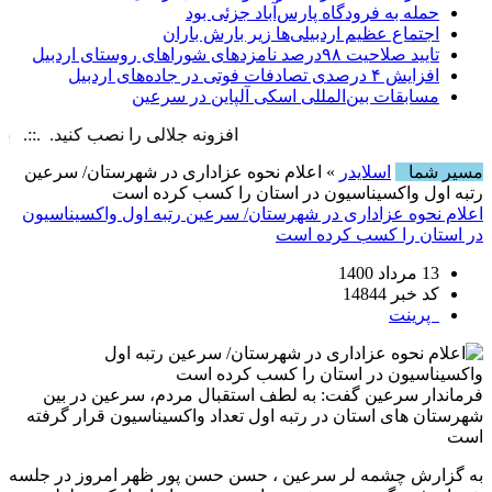
حمله به فرودگاه پارس‌‌آباد جزئی بود
اجتماع عظیم اردبیلی‌ها زیر بارش باران
تایید صلاحیت ۹۸درصد نامزدهای شوراهای روستای اردبیل
افزایش ۴ درصدی تصادفات فوتی در جاده‌های اردبیل
مسابقات بین‌المللی اسکی آلپاین در سرعین
افزونه جلالی را نصب کنید. .::. برابر با : y, 8 August , 2026
مسیر شما
اسلایدر
» اعلام نحوه عزاداری در شهرستان/ سرعین
رتبه اول واکسیناسیون در استان را کسب کرده است
اعلام نحوه عزاداری در شهرستان/ سرعین رتبه اول واکسیناسیون
در استان را کسب کرده است
13 مرداد 1400
کد خبر 14844
پرینت
فرماندار سرعین گفت: به لطف استقبال مردم، سرعین در بین
شهرستان های استان در رتبه اول تعداد واکسیناسیون قرار گرفته
است
به گزارش چشمه لر سرعین ، حسن حسن پور ظهر امروز در جلسه