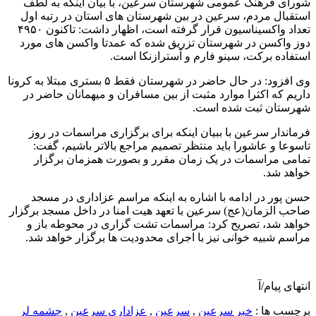
شورای فرهنگ عمومی شهرستان سرعین، با بیان اینکه به لطف
استقبال مردم، سرعین در بین شهرستان های استان در رتبه اول
تعداد واکسیناسیون قرار گرفته است، اظهار داشت: تاکنون ۴۹۵۰
دوز واکسن در شهرستان تزریق شده که عمدتا واکسن های مورد
استفاده برکت، سینو فارم و آسترازنکا است.
وی افزود: در حال حاضر در شهرستان فقط ۵ بستری مبتلا به کرونا
داریم که اکثرا موارد مثبت از بین مسافران و میهمانان حاضر در
شهرستان ثبت شده است.
فرماندار سرعین با ببیان اینکه ️برای برگزاری مراسمات در روز
تاسوعا و عاشورا باید منتظر تصمیم مراجع بالاتر باشیم، گفت:
تمامی مراسمات در یک زمان مقرر و بصورت همزمان برگزار
خواهد شد.
حسن پور در ادامه با اشاره به اینکه مراسم عزاداری در مسجد
صاحب الزمان(عج) سرعین با تعهد هیت امنا در داخل مسجد برگزار
خواهد شد، تصریح کرد: ️مراسمات تشت گزاری در محوطه باز و
مراسم شبیه خوانی نیز با اجرای محدودیت ها برگزار خواهد شد.
انتهای پیام/آ
برچسب ها :
خبر سرعین
,
سرعین
,
عزاداری سرعین
,
چشمه لر