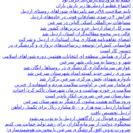
اجتماع عظیم اردبیلی‌ها زیر بارش باران
تایید صلاحیت ۹۸درصد نامزدهای شوراهای روستای اردبیل
افزایش ۴ درصدی تصادفات فوتی در جاده‌های اردبیل
مسابقات بین‌المللی اسکی آلپاین در سرعین
مدیرکل ارشاد اردبیل جزو برترین‌های کشور شد
عالی دبیر مجمع مطالبه‌گران استان اردبیل شد
امضای تفاهم‌نامه همکاری میان استانداری اردبیل و شرکت
هواپیمایی کیش‌ایر/ توسعه زیرساخت‌های پروازی و گردشگری در
دستور کار است
برگزاری همایش منطقه ای انتخابات هفتمین دوره شوراهای اسلامی
شهر و روستا به میزبانی شهر سرعین
عوارض سرمایه‌گذاری گردشگری در روستاها رایگان شد
سروری رئیس جدید کمیته امداد شهرستان سرعین شد
یادواره شهدای بخش مرکزی سرعین برگزار شد
فرماندار سرعین بر اولویت سلامت مردم و استفاده از خیرین
سلامت در حوزه بهداشت و درمان شهرستان تأکید کرد/ احداث
بیمارستان سرعین ضرورتی انکار ناپذیر است
ورود سالانه هشت میلیون گردشگر به شهرستان سرعین
استانداراردبیل: سه هزار و ۵۰۰ میلیارد ریال برای تکمیل راه‌آهن
اردبیل تخصیص یافت
اسطوره فوتبال در زادگاهش اردبیل پا به توپ می‌شود
سخنگوی دولت: از سرمایه‌گذاران برای رشد تولید حمایت می کنیم
ضرورت تدوین افق گردشگری سرعین با محوریت هوشمندسازی/