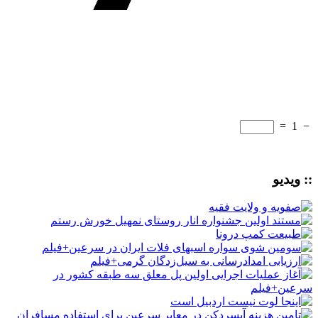
=
1
−
:: ویدیو