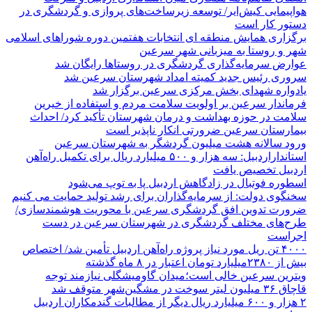
هواپیمایی کیش‌ایر/ توسعه زیرساخت‌های پروازی و گردشگری در
دستور کار است
برگزاری همایش منطقه ای انتخابات هفتمین دوره شوراهای اسلامی
شهر و روستا به میزبانی شهر سرعین
عوارض سرمایه‌گذاری گردشگری در روستاها رایگان شد
سروری رئیس جدید کمیته امداد شهرستان سرعین شد
یادواره شهدای بخش مرکزی سرعین برگزار شد
فرماندار سرعین بر اولویت سلامت مردم و استفاده از خیرین
سلامت در حوزه بهداشت و درمان شهرستان تأکید کرد/ احداث
بیمارستان سرعین ضرورتی انکار ناپذیر است
ورود سالانه هشت میلیون گردشگر به شهرستان سرعین
استانداراردبیل: سه هزار و ۵۰۰ میلیارد ریال برای تکمیل راه‌آهن
اردبیل تخصیص یافت
اسطوره فوتبال در زادگاهش اردبیل پا به توپ می‌شود
سخنگوی دولت: از سرمایه‌گذاران برای رشد تولید حمایت می کنیم
ضرورت تدوین افق گردشگری سرعین با محوریت هوشمندسازی/
طرح‌های مختلف گردشگری در شهرستان سرعین در دست
اجراست
۴۰۰۰ تن ریل مورد نیاز پروژه راه‌آهن اردبیل تأمین شد/ اختصاص
بیش از ۲۳۸۰میلیارد تومان اعتبار در ۸ ماه گذشته
ویترین سرعین خالی است؛میدان گاومیشگلی نیازمند توجه
قاچاق ۳۶ میلیون لیتر سوخت در مشگین‌شهر متوقف شد
۲ هزار و ۶۰۰‌ میلیارد ریال دیگر از مطالبات گندمکاران اردبیل