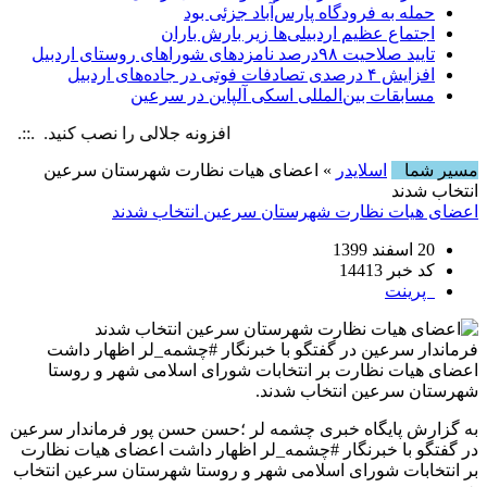
حمله به فرودگاه پارس‌‌آباد جزئی بود
اجتماع عظیم اردبیلی‌ها زیر بارش باران
تایید صلاحیت ۹۸درصد نامزدهای شوراهای روستای اردبیل
افزایش ۴ درصدی تصادفات فوتی در جاده‌های اردبیل
مسابقات بین‌المللی اسکی آلپاین در سرعین
افزونه جلالی را نصب کنید. .::. برابر با : 0 August , 2026
مسیر شما
اسلایدر
» اعضای هیات نظارت شهرستان سرعین
انتخاب شدند
اعضای هیات نظارت شهرستان سرعین انتخاب شدند
20 اسفند 1399
کد خبر 14413
پرینت
فرماندار سرعین در گفتگو با خبرنگار #چشمه_لر اظهار داشت
اعضای هیات نظارت بر انتخابات شورای اسلامی شهر و روستا
شهرستان سرعین انتخاب شدند.
به گزارش پایگاه خبری چشمه لر ؛حسن حسن پور فرماندار سرعین
در گفتگو با خبرنگار #چشمه_لر اظهار داشت اعضای هیات نظارت
بر انتخابات شورای اسلامی شهر و روستا شهرستان سرعین انتخاب