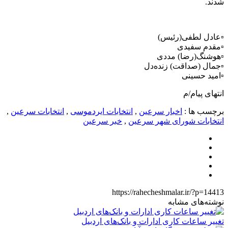
شدند.
▫️عادل لطفی(رئیس)
▫️مقدم سفیدی
▫️هوشنگ(رضا) مددی
▫️جمال (صداقت) زنده‌دل
▫️امید حسینی
انتهای پیام/م
برچسب ها :
اخبار سرعین
,
انتخابات ایردموسی
,
انتخابات سرعین
,
انتخابات شورای شهر سرعین
,
خبر سرعین
https://rahecheshmalar.ir/?p=14413
نوشته‌های مشابه
تغییر ساعات کاری ادارات و بانک‌های اردبیل