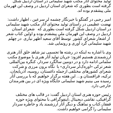
تولید محتوای آثار مکتب شهید سلیمانی در استان اردبیل شکل
گرفته است بطوری که شعرای استان اردبیل در وصف این قهرمان
ملی پیشقدم بوده اند.
امیر رجبی در گفتگو با خبرنگار چشمه لر سرعین ، اظهار داشت:
نهضت عظیمی در راستای تولید محتوای آثار مکتب شهید سلیمانی
در استان اردبیل شکل گرفته است بطوری که شعرای استان
اردبیل در وصف این قهرمان ملی پیشقدم بوده و اولین کتاب شعر
از اشعار شعرای کشور توسط آقای سعید اطهر نیاری در چهلم
شهید سلیمانی گرد آوری و رونمایی شد.
وی با اشاره به اینکه در رشته ها تجسمی نیز شاهد خلق آثار هنری
ارزشمندی هستیم افزود: جریان تولید آثار هنری با موضوع مکتب
سلمانی ادامه دارد و در دومین سالگرد سردار، کنگره بین‌المللی
شعر ترکی «اوره‌ک‌لر سرداری» با نگاه برون مرزی و شرکت
شعرای کشورهای مختلفی ازجمله داغستان، روسیه، آذربایجان،
ترکیه، قزاقستان و… این هفته برگزار خواهیم که با بررسی آثار
رسیده می بینیم شهید سلیمانی جایگاه ویژه ای در بین هنرمندان
خارجی دارد.
رئیس حوزه هنری استان اردبیل گفت: در قالب های مختلف
گرافیکی، نقاشی دیجیتال ،اینفوگرافی با محتوای ویژه حوزه
قفقاز،کتاب و نماهنگ و دیگر آثار ارزشمند یاد و خاطره سردار
سلیمانی را گرامی خواهیم داشت.