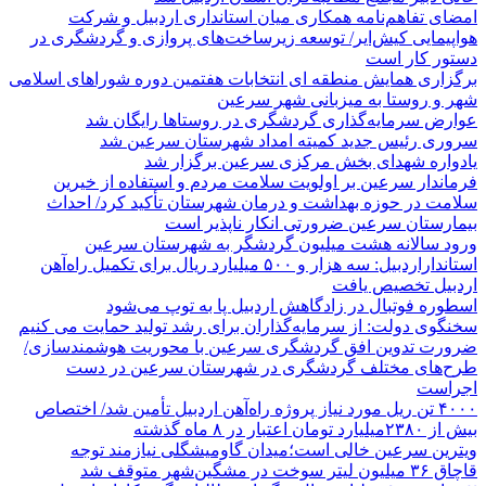
امضای تفاهم‌نامه همکاری میان استانداری اردبیل و شرکت
هواپیمایی کیش‌ایر/ توسعه زیرساخت‌های پروازی و گردشگری در
دستور کار است
برگزاری همایش منطقه ای انتخابات هفتمین دوره شوراهای اسلامی
شهر و روستا به میزبانی شهر سرعین
عوارض سرمایه‌گذاری گردشگری در روستاها رایگان شد
سروری رئیس جدید کمیته امداد شهرستان سرعین شد
یادواره شهدای بخش مرکزی سرعین برگزار شد
فرماندار سرعین بر اولویت سلامت مردم و استفاده از خیرین
سلامت در حوزه بهداشت و درمان شهرستان تأکید کرد/ احداث
بیمارستان سرعین ضرورتی انکار ناپذیر است
ورود سالانه هشت میلیون گردشگر به شهرستان سرعین
استانداراردبیل: سه هزار و ۵۰۰ میلیارد ریال برای تکمیل راه‌آهن
اردبیل تخصیص یافت
اسطوره فوتبال در زادگاهش اردبیل پا به توپ می‌شود
سخنگوی دولت: از سرمایه‌گذاران برای رشد تولید حمایت می کنیم
ضرورت تدوین افق گردشگری سرعین با محوریت هوشمندسازی/
طرح‌های مختلف گردشگری در شهرستان سرعین در دست
اجراست
۴۰۰۰ تن ریل مورد نیاز پروژه راه‌آهن اردبیل تأمین شد/ اختصاص
بیش از ۲۳۸۰میلیارد تومان اعتبار در ۸ ماه گذشته
ویترین سرعین خالی است؛میدان گاومیشگلی نیازمند توجه
قاچاق ۳۶ میلیون لیتر سوخت در مشگین‌شهر متوقف شد