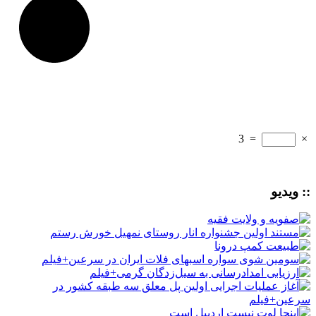
3
=
×
:: ویدیو