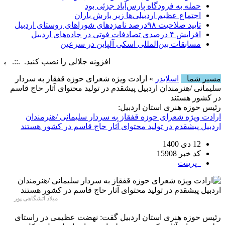
حمله به فرودگاه پارس‌‌آباد جزئی بود
اجتماع عظیم اردبیلی‌ها زیر بارش باران
تایید صلاحیت ۹۸درصد نامزدهای شوراهای روستای اردبیل
افزایش ۴ درصدی تصادفات فوتی در جاده‌های اردبیل
مسابقات بین‌المللی اسکی آلپاین در سرعین
افزونه جلالی را نصب کنید. .::. برابر با : ay, 8 August , 2026
مسیر شما
اسلایدر
» ارادت ویژه شعرای حوزه قفقاز به سردار
سلیمانی /هنرمندان اردبیل پیشقدم در تولید محتوای آثار حاج قاسم
در کشور هستند
رئیس حوزه هنری استان اردبیل:
ارادت ویژه شعرای حوزه قفقاز به سردار سلیمانی /هنرمندان
اردبیل پیشقدم در تولید محتوای آثار حاج قاسم در کشور هستند
12 دی 1400
کد خبر 15908
پرینت
میلاد آتشگاهی پور
رئیس حوزه هنری استان اردبیل گفت: نهضت عظیمی در راستای