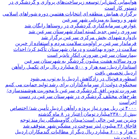
هواپیمایی کیش‌ایر/ توسعه زیرساخت‌های پروازی و گردشگری در
دستور کار است
برگزاری همایش منطقه ای انتخابات هفتمین دوره شوراهای اسلامی
شهر و روستا به میزبانی شهر سرعین
عوارض سرمایه‌گذاری گردشگری در روستاها رایگان شد
سروری رئیس جدید کمیته امداد شهرستان سرعین شد
یادواره شهدای بخش مرکزی سرعین برگزار شد
فرماندار سرعین بر اولویت سلامت مردم و استفاده از خیرین
سلامت در حوزه بهداشت و درمان شهرستان تأکید کرد/ احداث
بیمارستان سرعین ضرورتی انکار ناپذیر است
ورود سالانه هشت میلیون گردشگر به شهرستان سرعین
استانداراردبیل: سه هزار و ۵۰۰ میلیارد ریال برای تکمیل راه‌آهن
اردبیل تخصیص یافت
اسطوره فوتبال در زادگاهش اردبیل پا به توپ می‌شود
سخنگوی دولت: از سرمایه‌گذاران برای رشد تولید حمایت می کنیم
ضرورت تدوین افق گردشگری سرعین با محوریت هوشمندسازی/
طرح‌های مختلف گردشگری در شهرستان سرعین در دست
اجراست
۴۰۰۰ تن ریل مورد نیاز پروژه راه‌آهن اردبیل تأمین شد/ اختصاص
بیش از ۲۳۸۰میلیارد تومان اعتبار در ۸ ماه گذشته
ویترین سرعین خالی است؛میدان گاومیشگلی نیازمند توجه
قاچاق ۳۶ میلیون لیتر سوخت در مشگین‌شهر متوقف شد
۲ هزار و ۶۰۰‌ میلیارد ریال دیگر از مطالبات گندمکاران اردبیل
پرداخت شد