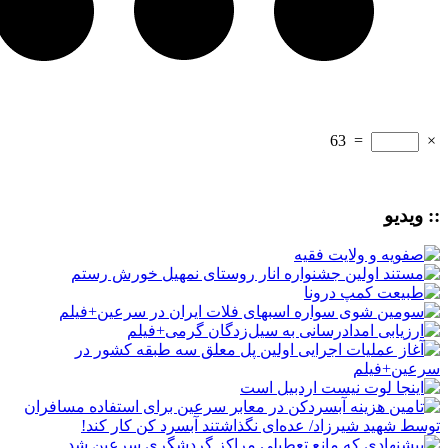
63
=
×
:: ویدیو