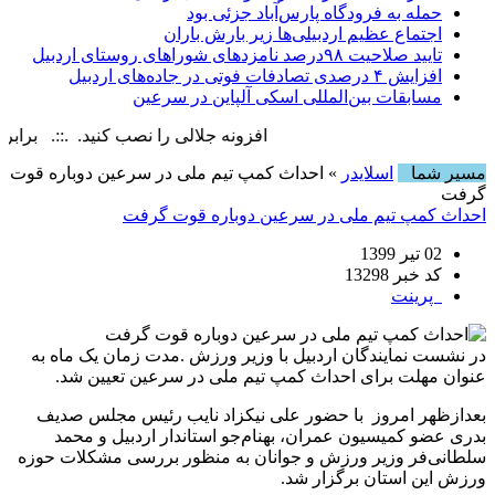
حمله به فرودگاه پارس‌‌آباد جزئی بود
اجتماع عظیم اردبیلی‌ها زیر بارش باران
تایید صلاحیت ۹۸درصد نامزدهای شوراهای روستای اردبیل
افزایش ۴ درصدی تصادفات فوتی در جاده‌های اردبیل
مسابقات بین‌المللی اسکی آلپاین در سرعین
افزونه جلالی را نصب کنید. .::. برابر با : riday, 7 August , 2026
مسیر شما
اسلایدر
» احداث کمپ تیم ملی در سرعین دوباره قوت
گرفت
احداث کمپ تیم ملی در سرعین دوباره قوت گرفت
02 تیر 1399
کد خبر 13298
پرینت
در نشست نمایندگان اردبیل با وزیر ورزش .مدت زمان یک ماه به
عنوان مهلت برای احداث کمپ تیم ملی در سرعین تعیین شد.
بعدازظهر امروز با حضور علی نیکزاد نایب رئیس مجلس صدیف
بدری عضو کمیسیون عمران، بهنام‌جو استاندار اردبیل و محمد
سلطانی‌فر وزیر ورزش و جوانان به منظور بررسی مشکلات حوزه
ورزش این استان برگزار شد.