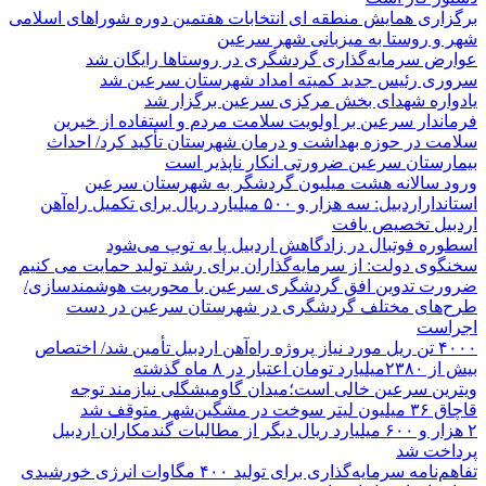
برگزاری همایش منطقه ای انتخابات هفتمین دوره شوراهای اسلامی
شهر و روستا به میزبانی شهر سرعین
عوارض سرمایه‌گذاری گردشگری در روستاها رایگان شد
سروری رئیس جدید کمیته امداد شهرستان سرعین شد
یادواره شهدای بخش مرکزی سرعین برگزار شد
فرماندار سرعین بر اولویت سلامت مردم و استفاده از خیرین
سلامت در حوزه بهداشت و درمان شهرستان تأکید کرد/ احداث
بیمارستان سرعین ضرورتی انکار ناپذیر است
ورود سالانه هشت میلیون گردشگر به شهرستان سرعین
استانداراردبیل: سه هزار و ۵۰۰ میلیارد ریال برای تکمیل راه‌آهن
اردبیل تخصیص یافت
اسطوره فوتبال در زادگاهش اردبیل پا به توپ می‌شود
سخنگوی دولت: از سرمایه‌گذاران برای رشد تولید حمایت می کنیم
ضرورت تدوین افق گردشگری سرعین با محوریت هوشمندسازی/
طرح‌های مختلف گردشگری در شهرستان سرعین در دست
اجراست
۴۰۰۰ تن ریل مورد نیاز پروژه راه‌آهن اردبیل تأمین شد/ اختصاص
بیش از ۲۳۸۰میلیارد تومان اعتبار در ۸ ماه گذشته
ویترین سرعین خالی است؛میدان گاومیشگلی نیازمند توجه
قاچاق ۳۶ میلیون لیتر سوخت در مشگین‌شهر متوقف شد
۲ هزار و ۶۰۰‌ میلیارد ریال دیگر از مطالبات گندمکاران اردبیل
پرداخت شد
تفاهم‌نامه سرمایه‌گذاری برای تولید ۴۰۰ مگاوات انرژی خورشیدی